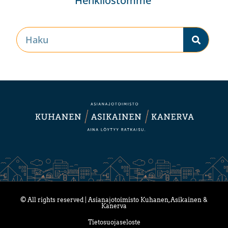
Henkilöstömme
© All rights reserved | Asianajotoimisto Kuhanen, Asikainen &
Kanerva
Tietosuojaseloste