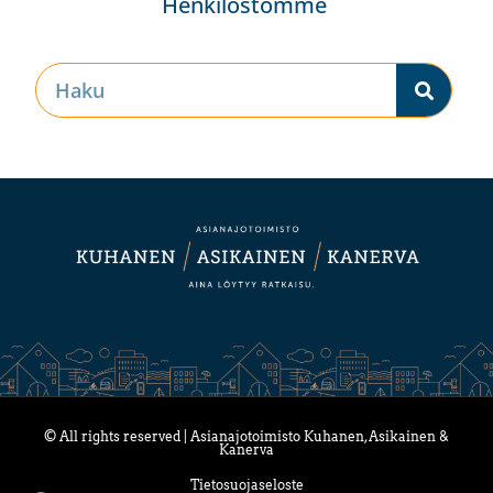
Henkilöstömme
© All rights reserved | Asianajotoimisto Kuhanen, Asikainen &
Kanerva
Tietosuojaseloste