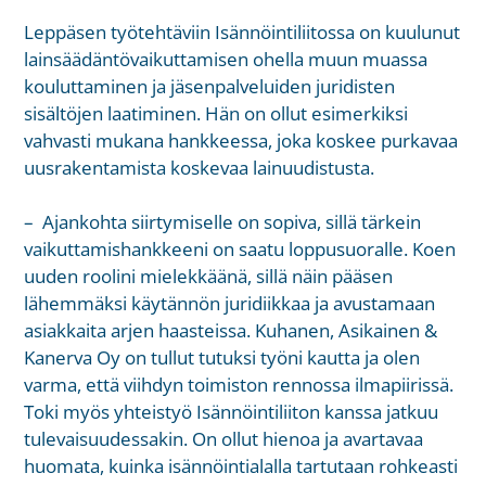
Leppäsen työtehtäviin Isännöintiliitossa on kuulunut
lainsäädäntövaikuttamisen ohella muun muassa
kouluttaminen ja jäsenpalveluiden juridisten
sisältöjen laatiminen. Hän on ollut esimerkiksi
vahvasti mukana hankkeessa, joka koskee purkavaa
uusrakentamista koskevaa lainuudistusta.
– Ajankohta siirtymiselle on sopiva, sillä tärkein
vaikuttamishankkeeni on saatu loppusuoralle. Koen
uuden roolini mielekkäänä, sillä näin pääsen
lähemmäksi käytännön juridiikkaa ja avustamaan
asiakkaita arjen haasteissa. Kuhanen, Asikainen &
Kanerva Oy on tullut tutuksi työni kautta ja olen
varma, että viihdyn toimiston rennossa ilmapiirissä.
Toki myös yhteistyö Isännöintiliiton kanssa jatkuu
tulevaisuudessakin. On ollut hienoa ja avartavaa
huomata, kuinka isännöintialalla tartutaan rohkeasti