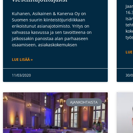
Jaa
16.
Kuhanen, Asikainen & Kanerva Oy on
Isä
Suomen suurin kiinteistöjuridiikkaan
teh
erikoistunut asianajotoimisto. Yritys on
kok
vahvassa kasvussa ja sen tavoitteena on
työ
jatkossakin panostaa alan parhaaseen
osaamiseen, asiakaskokemuksen
LUE
LUE LISÄÄ »
11/03/2020
30/
AJANKOHTAISTA