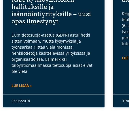
hallituksille ja
isännöintiyrityksille – uusi
Kei
teo
opas ilmestynyt
(6.
työ
EU:n tietosuoja-asetus (GDPR) astui hetki
per
sitten voimaan, mutta kysymyksiä ja
tut
työnsarkaa riittää vielä monissa
henkilötietoja käsittelevissä yrityksissä ja
LUE
organisaatioissa. Esimerkiksi
taloyhtiömaailmassa tietosuoja-asiat eivät
ole vielä
LUE LISÄÄ »
06/06/2018
01/