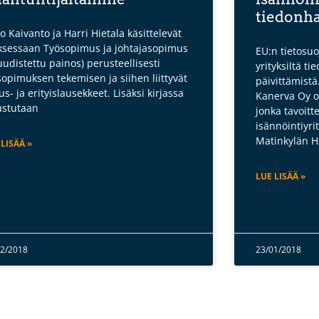
tiedonha
jo Kaivanto ja Harri Hietala käsittelevät
ksessaan Työsopimus ja johtajasopimus
EU:n tietosuo
 uudistettu painos) perusteellisesti
yrityksiltä t
sopimuksen tekemisen ja siihen liittyvät
päivittämist
us- ja erityislausekkeet. Lisäksi kirjassa
Kanerva Oy o
ustutaan
jonka tavoitt
isännöintiyri
Matinkylän H
 LISÄÄ »
LUE LISÄÄ »
02/2018
23/01/2018