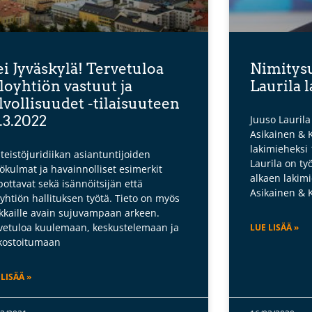
i Jyväskylä! Tervetuloa
Nimitysu
loyhtiön vastuut ja
Laurila 
lvollisuudet -tilaisuuteen
.3.2022
Juuso Lauril
Asikainen & 
lakimieheksi
nteistöjuridiikan asiantuntijoiden
Laurila on ty
ökulmat ja havainnolliset esimerkit
alkaen lakimi
pottavat sekä isännöitsijän että
Asikainen & 
oyhtiön hallituksen työtä. Tieto on myös
kkaille avain sujuvampaan arkeen.
vetuloa kuulemaan, keskustelemaan ja
LUE LISÄÄ »
kostoitumaan
 LISÄÄ »