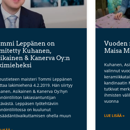
ommi Leppänen on
Vuoden n
mitetty Kuhanen,
Maisa M
ikainen & Kanerva Oy:n
kimieheksi
Kuhanen, Asi
valinnut vuod
keramiikkatai
eustieteen maisteri Tommi Leppänen
kandinaatin 
ittaa lakimiehenä 4.2.2019. Hän siirtyy
tutkivat merk
anen, Asikainen & Kanerva Oy:hyn
ihmisten väli
nnöintiliiton lakiasiantuntijan
vuonna
tävästä. Leppäsen työtehtäviin
nnöintiliitossa on kuulunut
nsäädäntövaikuttamisen ohella muun
LUE LISÄÄ »