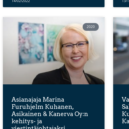
14/02/2022
13/
2020
Asianajaja Marina
Va
Furuhjelm Kuhanen,
Sa
Asikainen & Kanerva Oy:n
Ku
kehitys- ja
Ka
viestintäjohtajaksi