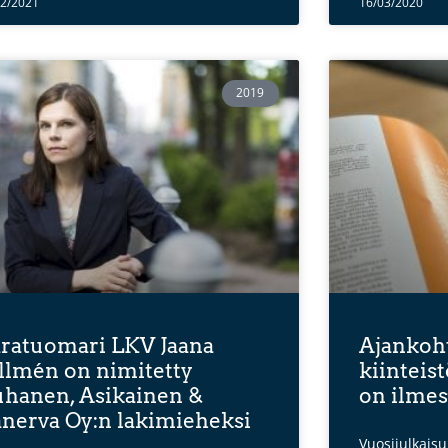
12/2021
16/03/2020
2019
ratuomari LKV Jaana
Ajankoht
llmén on nimitetty
kiinteis
hanen, Asikainen &
on ilmes
nerva Oy:n lakimieheksi
Vuosijulkais