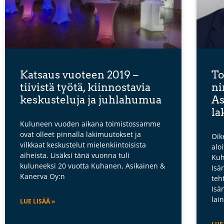
Katsaus vuoteen 2019 –
T
tiivistä työtä, kiinnostavia
ni
keskusteluja ja juhlahumua
As
la
Kuluneen vuoden aikana toimistossamme
ovat olleet pinnalla lakimuutokset ja
Oik
vilkkaat keskustelut mielenkiintoisista
alo
aiheista. Lisäksi tänä vuonna tuli
Kuh
kuluneeksi 20 vuotta Kuhanen, Asikainen &
Isä
Kanerva Oy:n
teh
Isä
lai
LUE LISÄÄ »