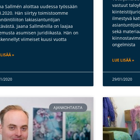
vastuut taloy
na Sallmén aloittaa uudessa työssään
kiinteistöjuri
3.2020. Hän siirtyy toimistoomme
ilmestyvä kat
nnöintiliiton lakiasiantuntijan
asiantuntijoi
tävästä. Jaana Sallménilla on laajaa
sekä materiaa
emusta asumisen juridiikasta. Hän on
kiinnostavimm
skennellyt viimeiset kuusi vuotta
ongelmista
 LISÄÄ »
LUE LISÄÄ »
01/2020
29/01/2020
AJANKOHTAISTA