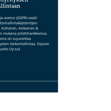
llintaan
ja-asetus (GDPR) vaatii
iedonhallintakäytäntöjen
ä. Kuhanen, Asikainen &
n mukana pilottihankkeessa,
eena on sujuvoittaa
tysten tiedonhallintaa. Espoon
uolto Oy:ssä