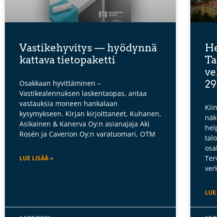
Vastikehyvitys — hyödynnä
He
kattava tietopaketti
Ta
ve
29
Osakkaan hyvittäminen –
Vastikealennuksen laskentaopas, antaa
vastauksia moneen hankalaan
Kii
kysymykseen. Kirjan kirjoittaneet, Kuhanen,
näk
Asikainen & Kanerva Oy:n asianajaja Aki
hel
Rosén ja Caverion Oy:n varatuomari, OTM
tal
osa
Ter
LUE LISÄÄ »
ver
LUE