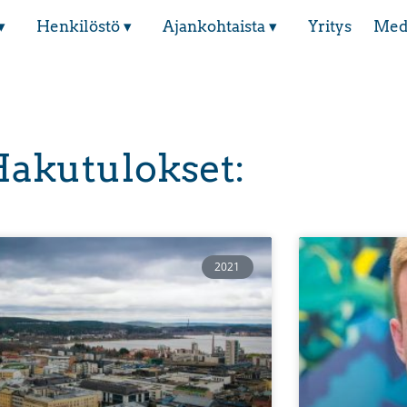
▾
Henkilöstö ▾
Ajankohtaista ▾
Yritys
Med
akutulokset:
2021