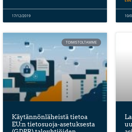
LUE
17/12/2019
10/
TOIMISTOLTAMME
Käytännönläheistä tietoa
La
EU:n tietosuoja-asetuksesta
uu
(GDPR) taloyhtiöiden
as