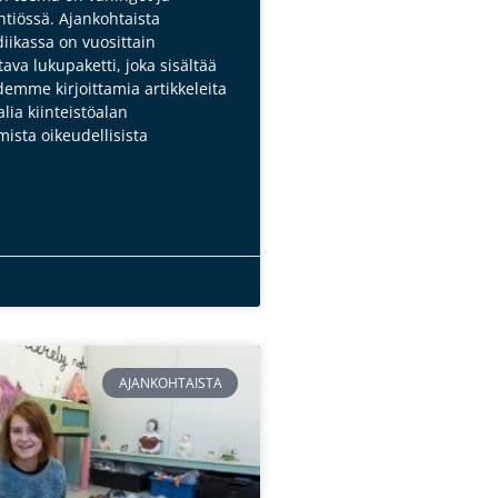
htiössä. Ajankohtaista
diikassa on vuosittain
tava lukupaketti, joka sisältää
demme kirjoittamia artikkeleita
lia kiinteistöalan
ista oikeudellisista
AJANKOHTAISTA