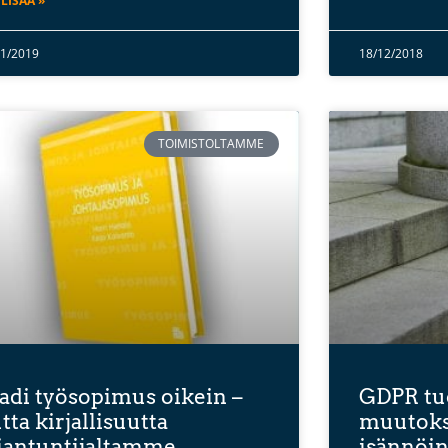
 LISÄÄ »
01/2019
18/12/2018
TOIMISTOLTAMME
adi työsopimus oikein –
GDPR tu
tta kirjallisuutta
muutoks
iantuntijaltamme
isännöin