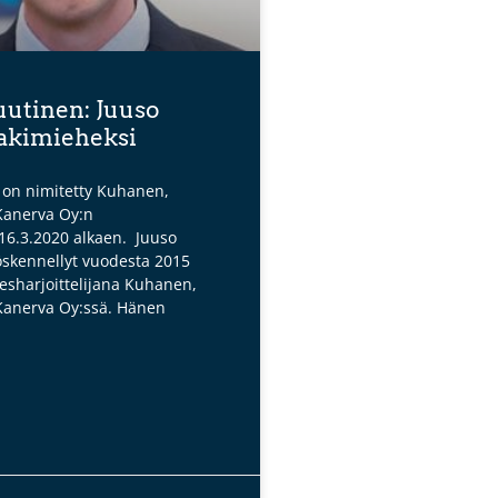
utinen: Juuso
lakimieheksi
a on nimitetty Kuhanen,
Kanerva Oy:n
 16.3.2020 alkaen. Juuso
öskennellyt vuodesta 2015
esharjoittelijana Kuhanen,
Kanerva Oy:ssä. Hänen