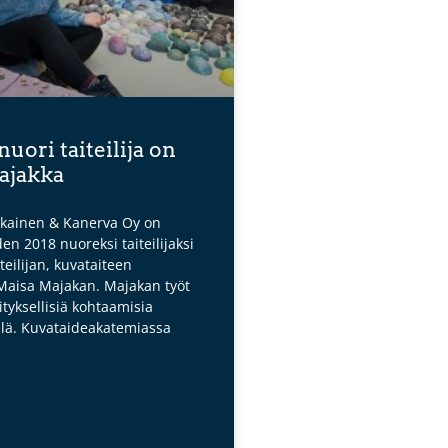
uori taiteilija on
ajakka
kainen & Kanerva Oy on
en 2018 nuoreksi taiteilijaksi
teilijan, kuvataiteen
Maisa Majakan. Majakan työt
ityksellisiä kohtaamisia
llä. Kuvataideakatemiassa