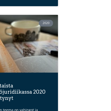
2020
aista
töjuridiikassa 2020
tynyt
un teema on vahingot ja