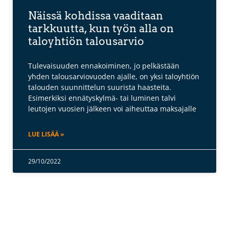
Näissä kohdissa vaaditaan
tarkkuutta, kun työn alla on
taloyhtiön talousarvio
Tulevaisuuden ennakoiminen, jo pelkästään
yhden talousarviovuoden ajalle, on yksi taloyhtiön
talouden suunnittelun suurista haasteita.
Esimerkiksi ennätyskylmä- tai luminen talvi
leutojen vuosien jälkeen voi aiheuttaa maksajalle
LUE LISÄÄ »
29/10/2022