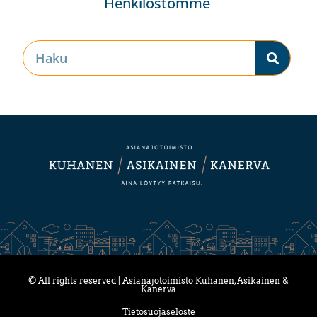
Henkilöstömme
© All rights reserved | Asianajotoimisto Kuhanen, Asikainen &
Kanerva
Tietosuojaseloste