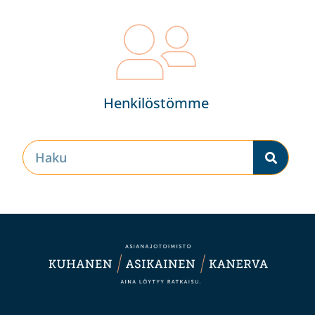
Henkilöstömme