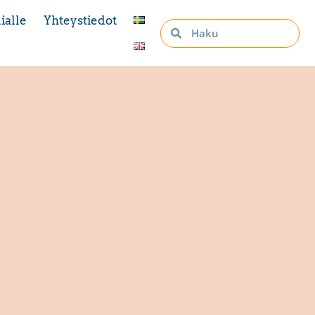
ialle
Yhteystiedot