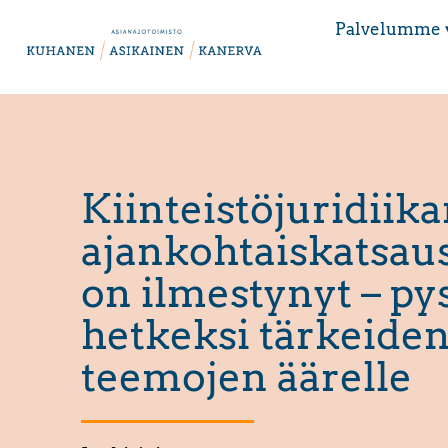
Palvelumme 
Kiinteistöjuridiik
ajankohtaiskatsau
on ilmestynyt – p
hetkeksi tärkeide
teemojen äärelle