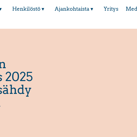
▾
Henkilöstö ▾
Ajankohtaista ▾
Yritys
Med
an
s 2025
ysähdy
n