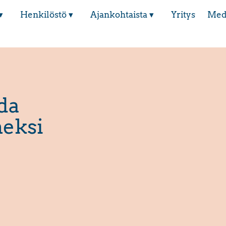
▾
Henkilöstö ▾
Ajankohtaista ▾
Yritys
Med
da
eksi