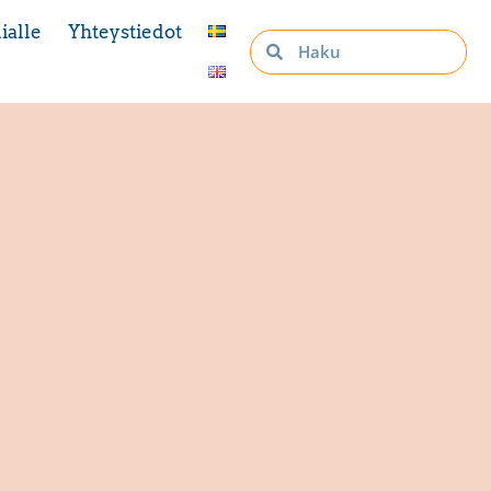
ialle
Yhteystiedot