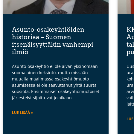
Asunto-osakeyhtiöiden
KK
historiaa – Suomen
Au
itsenäisyyttäkin vanhempi
ta
ilmiö
pu
Asunto-osakeyhtiö ei ole aivan yksinomaan
Uus
suomalainen keksintö, mutta missään
ura
muualla maailmassa osakeyhtiömuoto
koh
asumisessa ei ole saavuttanut yhtä suurta
ura
suosiota. Ensimmäiset osakeyhtiömuotoiset
arv
järjestelyt sijoittuvat jo aikaan
vai
lai
LUE LISÄÄ »
LUE