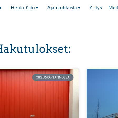
▾
Henkilöstö ▾
Ajankohtaista ▾
Yritys
Med
akutulokset:
OIKEUSKÄYTÄNNÖSSÄ