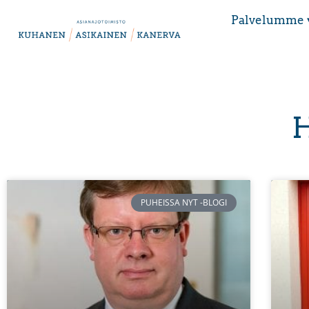
Palvelumme 
H
PUHEISSA NYT -BLOGI