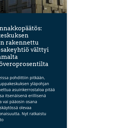
nnakkopäätös:
eskuksen
en rakennettu
sakeyhtiö välttyi
malta
töveroprosentilta
eissa pohdittiin pitkään,
auppakeskuksen yläpohjan
ettua asuinkerrostaloa pitää
sa itsenäisenä erillisenä
 vai pääosin osana
käytössä olevaa
naisuutta. Nyt ratkaistu
to