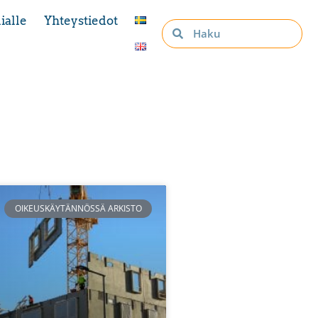
ialle
Yhteystiedot
OIKEUSKÄYTÄNNÖSSÄ ARKISTO