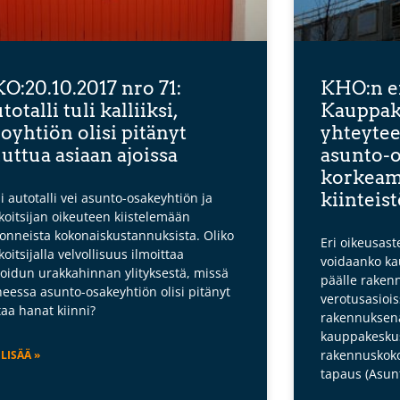
O:20.10.2017 nro 71:
KHO:n e
totalli tuli kalliiksi,
Kauppak
loyhtiön olisi pitänyt
yhteyte
uttua asiaan ajoissa
asunto-o
korkeam
kiinteis
i autotalli vei asunto-osakeyhtiön ja
koitsijan oikeuteen kiistelemään
onneista kokonaiskustannuksista. Oliko
Eri oikeusast
koitsijalla velvollisuus ilmoittaa
voidaanko k
ioidun urakkahinnan ylityksestä, missä
päälle rakenn
heessa asunto-osakeyhtiön olisi pitänyt
verotusasiois
ttaa hanat kiinni?
rakennuksena
kauppakeskus
rakennuskoko
 LISÄÄ »
tapaus (Asun