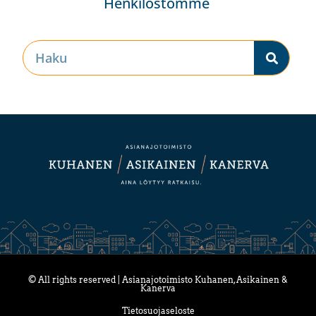
Henkilöstömme
© All rights reserved | Asianajotoimisto Kuhanen, Asikainen &
Kanerva
Tietosuojaseloste