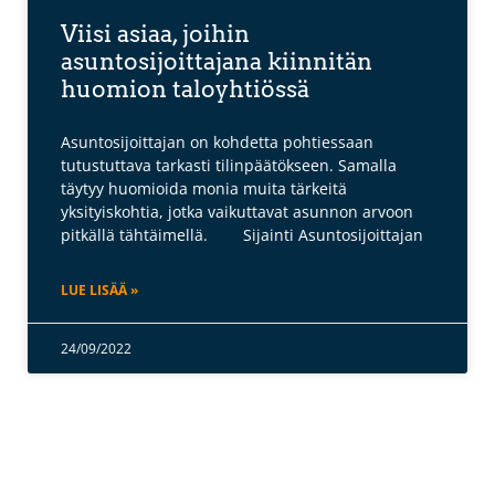
Viisi asiaa, joihin
asuntosijoittajana kiinnitän
huomion taloyhtiössä
Asuntosijoittajan on kohdetta pohtiessaan
tutustuttava tarkasti tilinpäätökseen. Samalla
täytyy huomioida monia muita tärkeitä
yksityiskohtia, jotka vaikuttavat asunnon arvoon
pitkällä tähtäimellä. Sijainti Asuntosijoittajan
LUE LISÄÄ »
24/09/2022