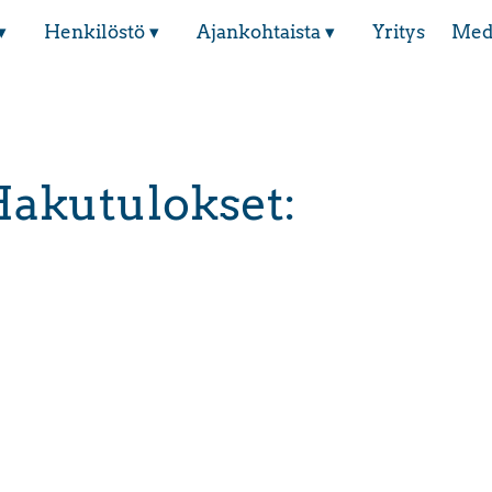
▾
Henkilöstö ▾
Ajankohtaista ▾
Yritys
Med
akutulokset: