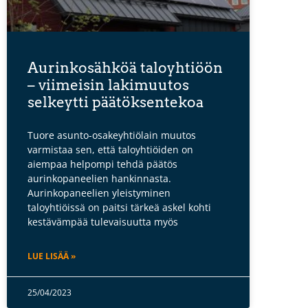
Aurinkosähköä taloyhtiöön
– viimeisin lakimuutos
selkeytti päätöksentekoa
Tuore asunto-osakeyhtiölain muutos
varmistaa sen, että taloyhtiöiden on
aiempaa helpompi tehdä päätös
aurinkopaneelien hankinnasta.
Aurinkopaneelien yleistyminen
taloyhtiöissä on paitsi tärkeä askel kohti
kestävämpää tulevaisuutta myös
LUE LISÄÄ »
25/04/2023