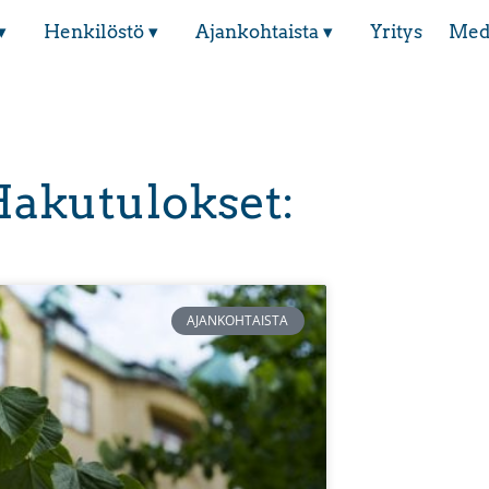
▾
Henkilöstö ▾
Ajankohtaista ▾
Yritys
Med
akutulokset:
AJANKOHTAISTA