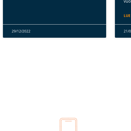
vuo
LUE
29/12/2022
21/