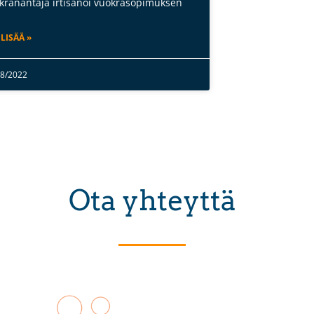
kranantaja irtisanoi vuokrasopimuksen
 LISÄÄ »
08/2022
Ota yhteyttä