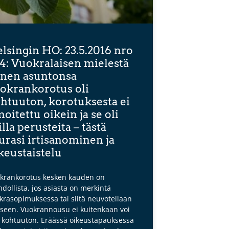
lsingin HO: 23.5.2016 nro
4: Vuokralaisen mielestä
nen asuntonsa
okrankorotus oli
htuuton, korotuksesta ei
moitettu oikein ja se oli
illa perusteita – tästä
urasi irtisanominen ja
keustaistelu
krankorotus kesken kauden on
dollista, jos asiasta on merkintä
krasopimuksessa tai siitä neuvotellaan
kseen. Vuokrannousu ei kuitenkaan voi
a kohtuuton. Eräässä oikeustapauksessa