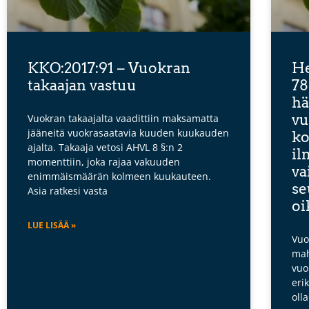
KKO:2017:91 – Vuokran
He
takaajan vastuu
78
hä
vu
Vuokran takaajalta vaadittiin maksamatta
jääneitä vuokrasaatavia kuuden kuukauden
ko
ajalta. Takaaja vetosi AHVL 8 §:n 2
il
momenttiin, joka rajaa vakuuden
va
enimmäismäärän kolmeen kuukauteen.
se
Asia ratkesi vasta
oi
LUE LISÄÄ »
Vuo
mah
vuo
eri
oll