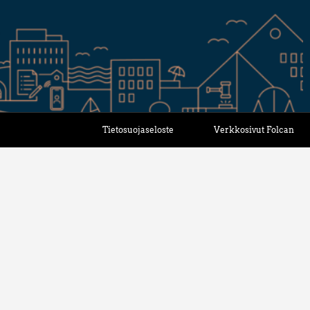
Tietosuojaseloste
Verkkosivut Folcan