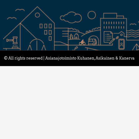
© All rights reserved | Asianajotoimisto Kuhanen, Asikainen & Kanerva