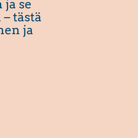
 ja se
 – tästä
nen ja