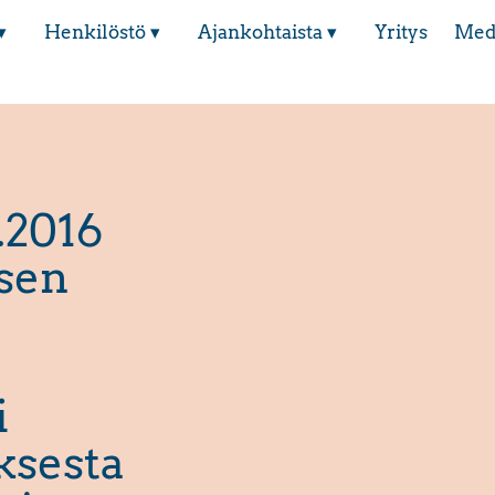
▾
Henkilöstö ▾
Ajankohtaista ▾
Yritys
Med
.2016
isen
i
ksesta