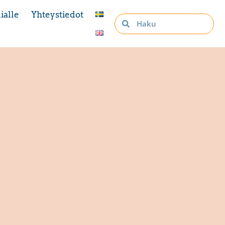
ialle
Yhteystiedot