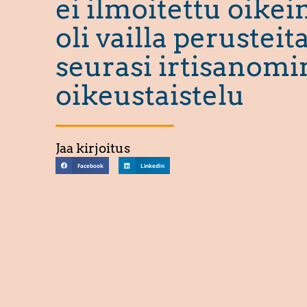
ei ilmoitettu oikein
oli vailla perusteita
seurasi irtisanomi
oikeustaistelu
Jaa kirjoitus
Facebook
LinkedIn