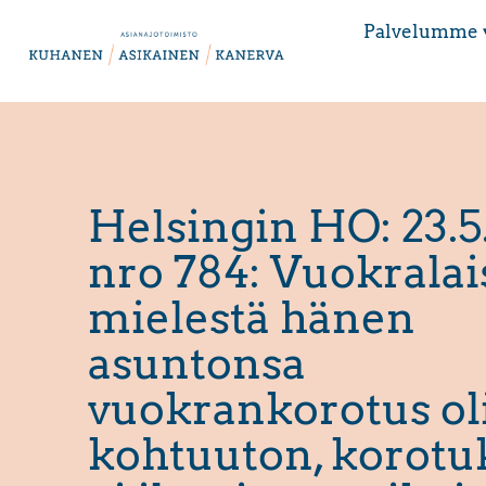
Palvelumme 
Helsingin HO: 23.5
nro 784: Vuokrala
mielestä hänen
asuntonsa
vuokrankorotus ol
kohtuuton, korotu