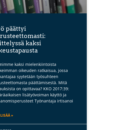
ö päättyi
rusteettomasti:
ittelyssä kaksi
keustapausta
mimme kaksi mielenkiintoista
keimman oikeuden ratkaisua, jossa
nantajaa syytetään työsuhteen
usteettomasta päättämisestä. Mitä
auksista on opittavaa? KKO 2017:39:
räaikaisen lisätyövoiman käyttö ja
isanomisperusteet Työnantaja irtisanoi
 LISÄÄ »