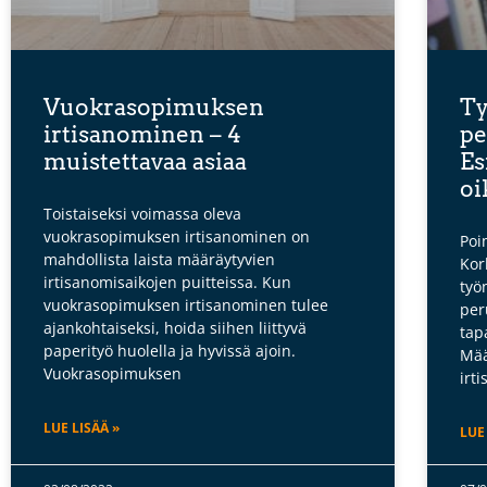
Vuokrasopimuksen
Ty
irtisanominen – 4
pe
muistettavaa asiaa
Es
oi
Toistaiseksi voimassa oleva
vuokrasopimuksen irtisanominen on
Poi
mahdollista laista määräytyvien
Kor
irtisanomisaikojen puitteissa. Kun
työ
vuokrasopimuksen irtisanominen tulee
per
ajankohtaiseksi, hoida siihen liittyvä
tap
paperityö huolella ja hyvissä ajoin.
Mää
Vuokrasopimuksen
irt
LUE LISÄÄ »
LUE