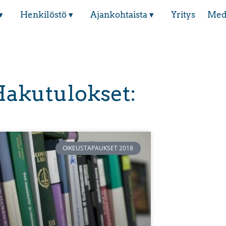
▾
Henkilöstö ▾
Ajankohtaista ▾
Yritys
Med
akutulokset:
OIKEUSTAPAUKSET 2018