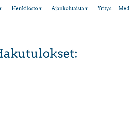
▾
Henkilöstö ▾
Ajankohtaista ▾
Yritys
Med
akutulokset: