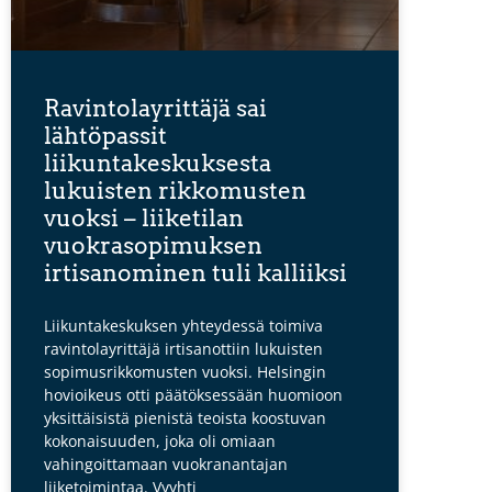
Ravintolayrittäjä sai
lähtöpassit
liikuntakeskuksesta
lukuisten rikkomusten
vuoksi – liiketilan
vuokrasopimuksen
irtisanominen tuli kalliiksi
Liikuntakeskuksen yhteydessä toimiva
ravintolayrittäjä irtisanottiin lukuisten
sopimusrikkomusten vuoksi. Helsingin
hovioikeus otti päätöksessään huomioon
yksittäisistä pienistä teoista koostuvan
kokonaisuuden, joka oli omiaan
vahingoittamaan vuokranantajan
liiketoimintaa. Vyyhti