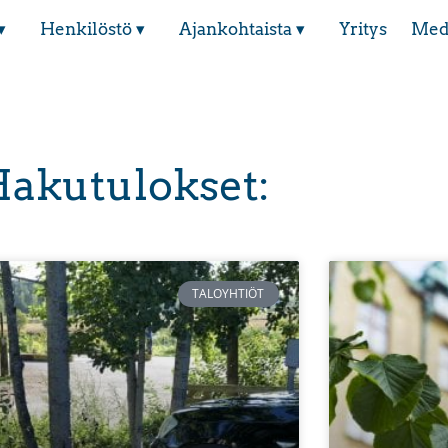
▾
Henkilöstö ▾
Ajankohtaista ▾
Yritys
Med
akutulokset:
TALOYHTIÖT