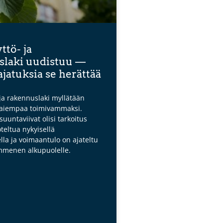
tö- ja
slaki uudistuu —
 ajatuksia se herättää
ja rakennuslaki myllätään
 aiempaa toimivammaksi.
uuntaviivat olisi tarkoitus
eltua nykyisellä
lla ja voimaantulo on ajateltu
mmenen alkupuolelle.