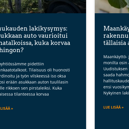
ukauden lakikysymys:
Maankäyt
ukkaan auto vaurioitui
rakennu
hatalkoissa, kuka korvaa
tällaisia
hingon?
Maankäyttö- 
monilta osin
oyhtiössämme pidettiin
Uudistuksen s
nkaatotalkoot. Tilaisuus oli huonosti
saada hahmot
rdinoitu ja työn vilskeessä iso oksa
hallituskaude
osi erään asukkaan auton tuulilasin
ensi vuosiky
lle rikkoen sen pirstaleiksi. Kuka
Nykyinen laki
laisessa tilanteessa korvaa
LUE LISÄÄ »
 LISÄÄ »