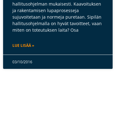
hallitusohjelman mukaisesti. Kaavoituksen
ja rakentamisen lupaprosesseja
sujuvoitetaan ja normeja puretaan. Sipilän
hallitusohjelmalla on hyvät tavoitteet, vaan
miten on toteutuksen laita? Osa
LUE LISÄÄ »
03/10/2016