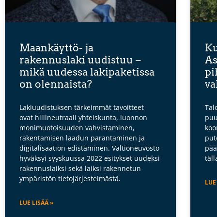
Maankäyttö- ja
Ku
rakennuslaki uudistuu –
As
mikä uudessa lakipaketissa
pi
on olennaista?
va
Lakiuudistuksen tärkeimmät tavoitteet
Tal
ovat hiilineutraali yhteiskunta, luonnon
puu
monimuotoisuuden vahvistaminen,
koo
rakentamisen laadun parantaminen ja
put
digitalisaation edistäminen. Valtioneuvosto
pää
hyväksyi syyskuussa 2022 esitykset uudeksi
täl
rakennuslaiksi sekä laiksi rakennetun
ympäristön tietojärjestelmästä.
LUE
LUE LISÄÄ »