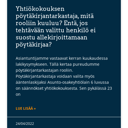
Yhtiökokouksen
pöytäkirjantarkastaja, mitä
rooliin kuuluu? Entä, jos
tehtävään valittu henkilö ei
suostu allekirjoittamaan
pöytäkirjaa?
Asiantuntijamme vastaavat kerran kuukaudessa
lakikysymykseen. Tällä kertaa pureudumme
pöytäkirjantarkastajan rooliin.
Pöytäkirjantarkastaja voidaan valita myös
ääntenlaskijaksi Asunto-osakeyhtiölain 6 luvussa
on säännökset yhtiökokouksesta. Sen pykälässä 23
on
LUE LISÄÄ »
24/04/2022