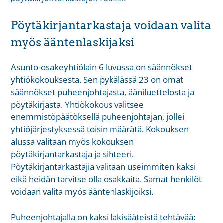
Pöytäkirjantarkastaja voidaan valita
myös ääntenlaskijaksi
Asunto-osakeyhtiölain 6 luvussa on säännökset
yhtiökokouksesta. Sen pykälässä 23 on omat
säännökset puheenjohtajasta, ääniluettelosta ja
pöytäkirjasta. Yhtiökokous valitsee
enemmistöpäätöksellä puheenjohtajan, jollei
yhtiöjärjestyksessä toisin määrätä. Kokouksen
alussa valitaan myös kokouksen
pöytäkirjantarkastaja ja sihteeri.
Pöytäkirjantarkastajia valitaan useimmiten kaksi
eikä heidän tarvitse olla osakkaita. Samat henkilöt
voidaan valita myös ääntenlaskijoiksi.
Puheenjohtajalla on kaksi lakisääteistä tehtävää: