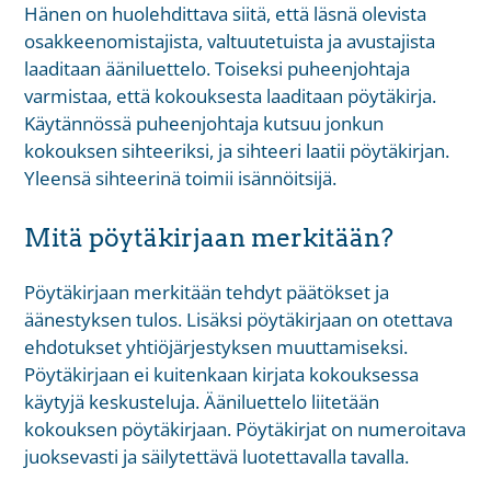
Hänen on huolehdittava siitä, että läsnä olevista
osakkeenomistajista, valtuutetuista ja avustajista
laaditaan ääniluettelo. Toiseksi puheenjohtaja
varmistaa, että kokouksesta laaditaan pöytäkirja.
Käytännössä puheenjohtaja kutsuu jonkun
kokouksen sihteeriksi, ja sihteeri laatii pöytäkirjan.
Yleensä sihteerinä toimii isännöitsijä.
Mitä pöytäkirjaan merkitään?
Pöytäkirjaan merkitään tehdyt päätökset ja
äänestyksen tulos. Lisäksi pöytäkirjaan on otettava
ehdotukset yhtiöjärjestyksen muuttamiseksi.
Pöytäkirjaan ei kuitenkaan kirjata kokouksessa
käytyjä keskusteluja. Ääniluettelo liitetään
kokouksen pöytäkirjaan. Pöytäkirjat on numeroitava
juoksevasti ja säilytettävä luotettavalla tavalla.