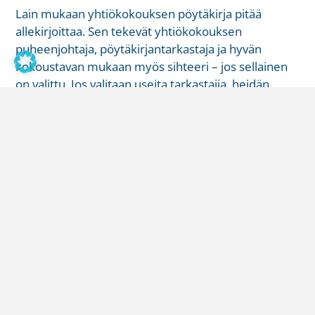
Lain mukaan yhtiökokouksen pöytäkirja pitää
allekirjoittaa. Sen tekevät yhtiökokouksen
puheenjohtaja, pöytäkirjantarkastaja ja hyvän
kokoustavan mukaan myös sihteeri – jos sellainen
on valittu. Jos valitaan useita tarkastajia, heidän
kaikkien on allekirjoitettava pöytäkirja.
Pöytäkirjantarkastajan tehtävät
Pöytäkirjantarkastajan tehtävä on tarkistaa, että
pöytäkirja vastaa kokousmenettelyä ja kokouksessa
tehtyjä päätöksiä. Jos hän katsoo, ettei pöytäkirja
vastaa yhtiökokouksen kulkua, hän voi pyytää
puheenjohtajaa tai sihteeriä tekemään siihen
muutoksia. Vaikka pyyntöön ei suostuttaisi,
pöytäkirja on silti allekirjoitettava. Tarkastaja voi
kuitenkin merkitä poikkeavan näkemyksensä joko