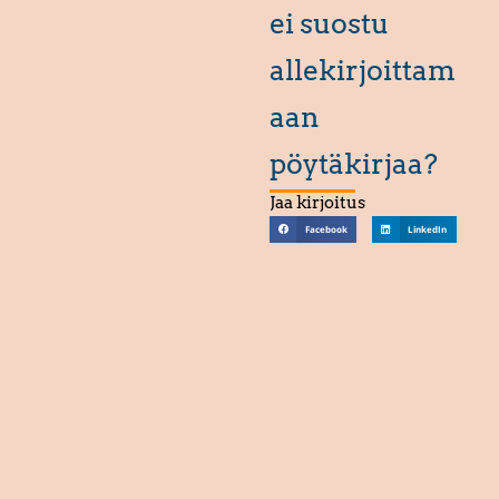
ei suostu
allekirjoittam
aan
pöytäkirjaa?
Jaa kirjoitus
Facebook
LinkedIn