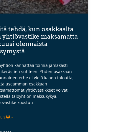
tä tehdä, kun osakkaalta
ä yhtiövastike maksamatta
kuusi olennaista
symystä
oyhtiön kannattaa toimia jämäkästi
tikerästien suhteen. Yhden osakkaan
unnainen erhe ei vielä kaada taloutta,
ta useamman osakkaan
samattomat yhtiövastikkeet voivat
istella taloyhtiön maksukykyä.
iövastike koostuu
 LISÄÄ »