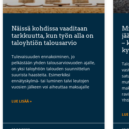
Näissä kohdissa vaaditaan
Mi
tarkkuutta, kun työn alla on
jä
taloyhtiön talousarvio
– 
ky
Tulevaisuuden ennakoiminen, jo
pelkästään yhden talousarviovuoden ajalle,
Tal
on yksi taloyhtiön talouden suunnittelun
vas
suurista haasteita. Esimerkiksi
sat
ennätyskylmä- tai luminen talvi leutojen
mut
vuosien jälkeen voi aiheuttaa maksajalle
mak
rav
Yht
LUE LISÄÄ »
LUE