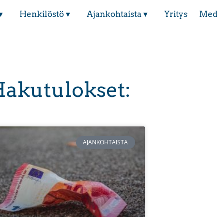
▾
Henkilöstö ▾
Ajankohtaista ▾
Yritys
Med
akutulokset:
AJANKOHTAISTA