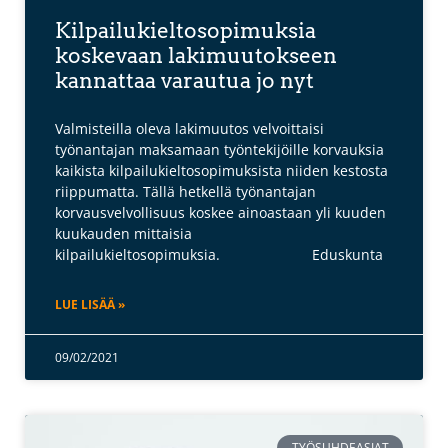
Kilpailukieltosopimuksia
koskevaan lakimuutokseen
kannattaa varautua jo nyt
Valmisteilla oleva lakimuutos velvoittaisi
työnantajan maksamaan työntekijöille korvauksia
kaikista kilpailukieltosopimuksista niiden kestosta
riippumatta. Tällä hetkellä työnantajan
korvausvelvollisuus koskee ainoastaan yli kuuden
kuukauden mittaisia
kilpailukieltosopimuksia. Eduskunta
LUE LISÄÄ »
09/02/2021
TYÖSUHDEASIAT