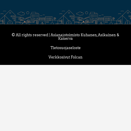
© All rights reserved | Asianajotoimisto Kuhanen, Asikainen &
Kanerva
Tietosuojaseloste
Verkkosivut Folcan