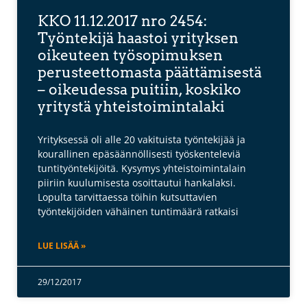
KKO 11.12.2017 nro 2454:
Työntekijä haastoi yrityksen
oikeuteen työsopimuksen
perusteettomasta päättämisestä
– oikeudessa puitiin, koskiko
yritystä yhteistoimintalaki
Yrityksessä oli alle 20 vakituista työntekijää ja
kourallinen epäsäännöllisesti työskenteleviä
tuntityöntekijöitä. Kysymys yhteistoimintalain
piiriin kuulumisesta osoittautui hankalaksi.
Lopulta tarvittaessa töihin kutsuttavien
työntekijöiden vähäinen tuntimäärä ratkaisi
LUE LISÄÄ »
29/12/2017