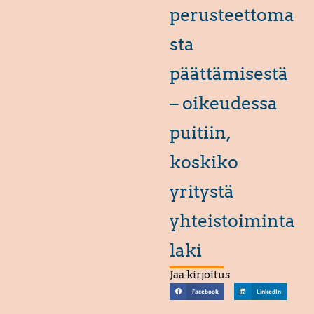
perusteettoma
sta
päättämisestä
– oikeudessa
puitiin,
koskiko
yritystä
yhteistoiminta
laki
Jaa kirjoitus
Facebook
LinkedIn