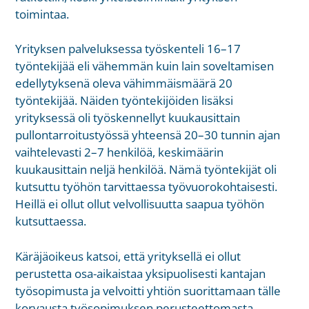
toimintaa.
Yrityksen palveluksessa työskenteli 16–17
työntekijää eli vähemmän kuin lain soveltamisen
edellytyksenä oleva vähimmäismäärä 20
työntekijää. Näiden työntekijöiden lisäksi
yrityksessä oli työskennellyt kuukausittain
pullontarroitustyössä yhteensä 20–30 tunnin ajan
vaihtelevasti 2–7 henkilöä, keskimäärin
kuukausittain neljä henkilöä. Nämä työntekijät oli
kutsuttu työhön tarvittaessa työvuorokohtaisesti.
Heillä ei ollut ollut velvollisuutta saapua työhön
kutsuttaessa.
Käräjäoikeus katsoi, että yrityksellä ei ollut
perustetta osa-aikaistaa yksipuolisesti kantajan
työsopimusta ja velvoitti yhtiön suorittamaan tälle
korvausta työsopimuksen perusteettomasta