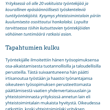
Yrityksessä oli alle 20 vakituista työntekijää ja
kourallinen epäsäännöllisesti työskenteleviä
tuntityöntekijöitä. Kysymys yhteistoimintalain piiriin
kuulumisesta osoittautui hankalaksi. Lopulta
tarvittaessa töihin kutsuttavien työntekijöiden
vähäinen tuntimäärä ratkaisi asian.
Tapahtumien kulku
Työntekijälle ilmoitettiin hänen työsopimuksensa
osa-aikaistamisesta tuotannollisilla ja taloudellisilla
perusteilla. Tästä suivaantuneena hän päätti
irtisanoutua työstään ja haastoi työnantajansa
oikeuteen työsopimuksen perusteettomasta
päättämisestä vaatien yhdenvertaisuuslain ja
yhteistoiminnasta yrityksissä annetun lain eli
yhteistoimintalain mukaista hyvitystä. Oikeudessa
ratkottiin, koski yhteistoiminlaki yrityksen