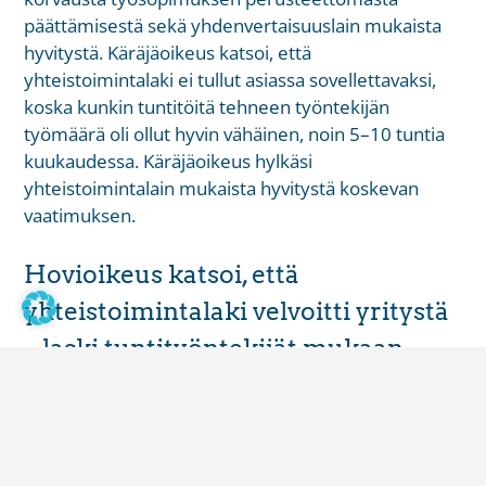
päättämisestä sekä yhdenvertaisuuslain mukaista
hyvitystä. Käräjäoikeus katsoi, että
yhteistoimintalaki ei tullut asiassa sovellettavaksi,
koska kunkin tuntitöitä tehneen työntekijän
työmäärä oli ollut hyvin vähäinen, noin 5–10 tuntia
kuukaudessa. Käräjäoikeus hylkäsi
yhteistoimintalain mukaista hyvitystä koskevan
vaatimuksen.
Hovioikeus katsoi, että
yhteistoimintalaki velvoitti yritystä
– laski tuntityöntekijät mukaan
Yritys vei asian hovioikeuteen ja vaati, että
käräjäoikeuden tuomio kumotaan ja kanne
hylätään. Työntekijä puolestaan toisti
vastavalituksessaan yhteistoimintalain mukaista