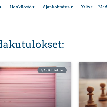
▾
Henkilöstö ▾
Ajankohtaista ▾
Yritys
Med
akutulokset:
AJANKOHTAISTA