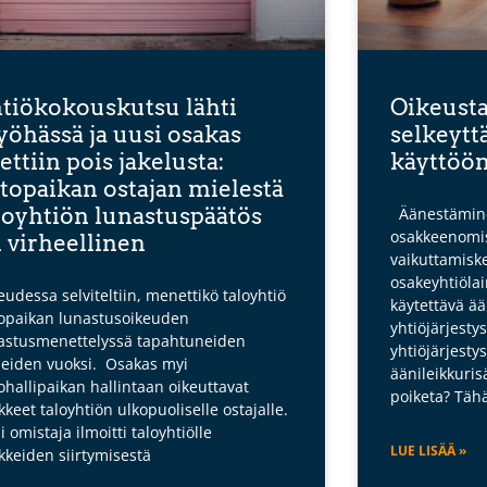
tiökokouskutsu lähti
Oikeust
öhässä ja uusi osakas
selkeytt
tettiin pois jakelusta:
käyttöö
topaikan ostajan mielestä
loyhtiön lunastuspäätös
Äänestämine
osakkeenomis
i virheellinen
vaikuttamiske
osakeyhtiöla
eudessa selviteltiin, menettikö taloyhtiö
käytettävä ään
opaikan lunastusoikeuden
yhtiöjärjestys
astusmenettelyssä tapahtuneiden
yhtiöjärjesty
heiden vuoksi. Osakas myi
äänileikkuris
ohallipaikan hallintaan oikeuttavat
poiketa? Täh
kkeet taloyhtiön ulkopuoliselle ostajalle.
i omistaja ilmoitti taloyhtiölle
LUE LISÄÄ »
kkeiden siirtymisestä