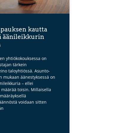
apauksen kautta
ä äänileikkurin
n
n yhtiökokouksessa on
tajan tärkein
ino taloyhtiössä. Asunto-
in mukaan äänestyksessä on
ileikkuria – ellei
 määrää toisin. Millaisella
smääräyksellä
äännöstä voidaan sitten
än