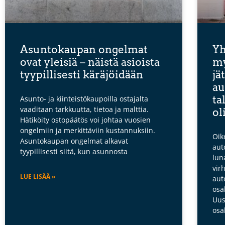
Asuntokaupan ongelmat
Yh
ovat yleisiä – näistä asioista
my
tyypillisesti käräjöidään
jä
au
ta
Asunto- ja kiinteistökaupoilla ostajalta
vaaditaan tarkkuutta, tietoa ja malttia.
ol
Hätiköity ostopäätös voi johtaa vuosien
ongelmiin ja merkittäviin kustannuksiin.
Oik
Asuntokaupan ongelmat alkavat
aut
tyypillisesti siitä, kun asunnosta
lun
vir
LUE LISÄÄ »
aut
osa
Uus
osa