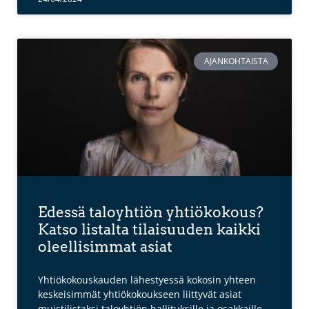
AJANKOHTAISTA
Edessä taloyhtiön yhtiökokous?
Katso listalta tilaisuuden kaikki
oleellisimmat asiat
Yhtiökokouskauden lähestyessä kokosin yhteen
keskeisimmät yhtiökokoukseen liittyvät asiat
muistilistaksi taloyhtiön hallituksille ja osakkaille.