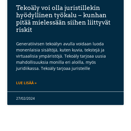
Tekoäly voi olla juristillekin
hyödyllinen työkalu – kunhan
pitää mielessään siihen liittyvät
riskit
Generatiivisen tekoälyn avulla voidaan luoda
monenlaisia sisältöjä, kuten kuvia, tekstejä ja
virtuaalisia ympäristöjä. Tekoäly tarjoaa uusia
mahdollisuuksia monilla eri aloilla, myös
juridiikassa. Tekoäly tarjoaa juristeille
LUE LISÄÄ »
27/02/2024