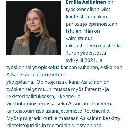
Emilia Asikainen
on
työskennellyt tiiviisti
kiinteistöjuridiikan
parissa jo opinnoistaan
lähtien. Hän on
valmistunut
oikeustieteen maisteriksi
Turun yliopistosta
syksyllä 2021, ja
työskennellyt opiskeluaikanaan Kuhanen, Asikainen
& Kanervalla oikeustieteen
ylioppilaana. Opintojensa aikana Asikainen on
työskennellyt muun muassa myös Patentti- ja
rekisterihallituksessa, liikenne- ja
viestintäministeriössä sekä Associate Traineenä
kiinteistötiimissä asianajotoimisto Roschierilla.
Myös pro gradu -tutkielmassaan Asikainen keskittyi
kiinteistöjuridisiin teemoihin ollessaan osa