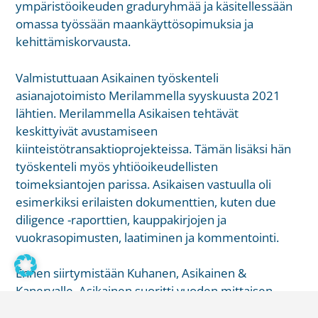
ympäristöoikeuden graduryhmää ja käsitellessään
omassa työssään maankäyttösopimuksia ja
kehittämiskorvausta.
Valmistuttuaan Asikainen työskenteli
asianajotoimisto Merilammella syyskuusta 2021
lähtien. Merilammella Asikaisen tehtävät
keskittyivät avustamiseen
kiinteistötransaktioprojekteissa. Tämän lisäksi hän
työskenteli myös yhtiöoikeudellisten
toimeksiantojen parissa. Asikaisen vastuulla oli
esimerkiksi erilaisten dokumenttien, kuten due
diligence -raporttien, kauppakirjojen ja
vuokrasopimusten, laatiminen ja kommentointi.
Ennen siirtymistään Kuhanen, Asikainen &
Kanervalle, Asikainen suoritti vuoden mittaisen
tuomioistuinharjoittelun Helsingin