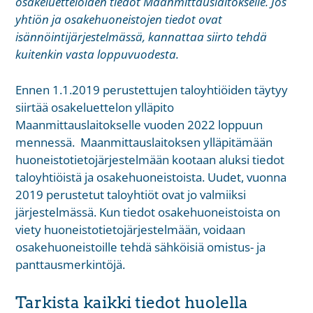
osakeluetteloiden tiedot Maanmittauslaitokselle. Jos
yhtiön ja osakehuoneistojen tiedot ovat
isännöintijärjestelmässä, kannattaa siirto tehdä
kuitenkin vasta loppuvuodesta.
Ennen 1.1.2019 perustettujen taloyhtiöiden täytyy
siirtää osakeluettelon ylläpito
Maanmittauslaitokselle vuoden 2022 loppuun
mennessä. Maanmittauslaitoksen ylläpitämään
huoneistotietojärjestelmään kootaan aluksi tiedot
taloyhtiöistä ja osakehuoneistoista. Uudet, vuonna
2019 perustetut taloyhtiöt ovat jo valmiiksi
järjestelmässä. Kun tiedot osakehuoneistoista on
viety huoneistotietojärjestelmään, voidaan
osakehuoneistoille tehdä sähköisiä omistus- ja
panttausmerkintöjä.
Tarkista kaikki tiedot huolella