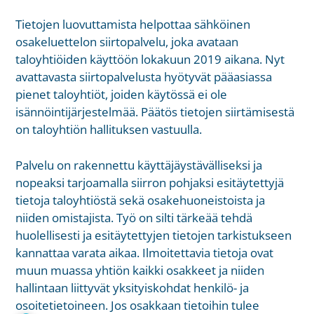
Tietojen luovuttamista helpottaa sähköinen
osakeluettelon siirtopalvelu, joka avataan
taloyhtiöiden käyttöön lokakuun 2019 aikana. Nyt
avattavasta siirtopalvelusta hyötyvät pääasiassa
pienet taloyhtiöt, joiden käytössä ei ole
isännöintijärjestelmää. Päätös tietojen siirtämisestä
on taloyhtiön hallituksen vastuulla.
Palvelu on rakennettu käyttäjäystävälliseksi ja
nopeaksi tarjoamalla siirron pohjaksi esitäytettyjä
tietoja taloyhtiöstä sekä osakehuoneistoista ja
niiden omistajista. Työ on silti tärkeää tehdä
huolellisesti ja esitäytettyjen tietojen tarkistukseen
kannattaa varata aikaa. Ilmoitettavia tietoja ovat
muun muassa yhtiön kaikki osakkeet ja niiden
hallintaan liittyvät yksityiskohdat henkilö- ja
osoitetietoineen. Jos osakkaan tietoihin tulee