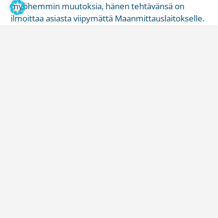
myöhemmin muutoksia, hänen tehtävänsä on
ilmoittaa asiasta viipymättä Maanmittauslaitokselle.
Isännöintijärjestelmän tietoja
voidaan hyödyntää – siksi siirron
kanssa kannattaa vielä odottaa
Ylivoimaisesti suurimmalla osalla taloyhtiöistä ja
isännöitsijöistä on käytössään isännöintijärjestelmä,
jossa on ajantasaiset tiedot yhtiöstä ja
osakehuoneistoista. Näitä tietoja voidaan hyödyntää
pohjatietona osakeluettelon tietojen siirrossa.
Isännöintijärjestelmää hyödyntävien kannattaa
odottaa tietojen siirrossa siihen asti, kunnes
rajapinnat osakehuoneistorekisterin ja
isännöintijärjestelmien välille valmistuvat. Arviolta
tämä tapahtuu loppuvuodesta 2019.