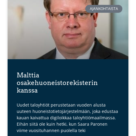
AJANKOHTAISTA
Malttia
osakehuoneistorekisterin
kanssa
Uudet taloyhtiöt perustetaan vuoden alusta
uuteen huoneistotietojärjestelmään, joka edustaa
kauan kaivattua digiloikkaa taloyhtiömaailmassa.
Eihän siitä ole kuin hetki, kun Saara Paronen
viime vuosituhannen puolella teki