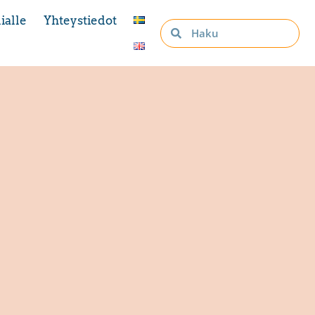
ialle
Yhteystiedot