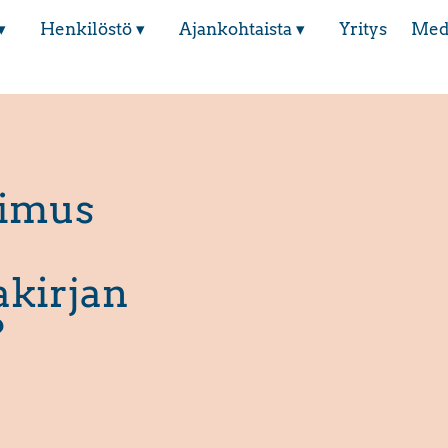
▾
Henkilöstö ▾
Ajankohtaista ▾
Yritys
Med
pimus
kirjan
?