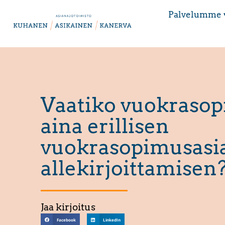
Palvelumme 
Vaatiko vuokraso
aina erillisen
vuokrasopimusasia
allekirjoittamisen
Jaa kirjoitus
Facebook
LinkedIn