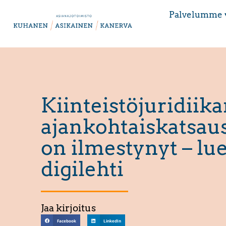
Palvelumme 
Kiinteistöjuridiik
ajankohtaiskatsau
on ilmestynyt – lu
digilehti
Jaa kirjoitus
Facebook
LinkedIn