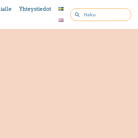
ialle
Yhteystiedot