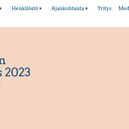
▾
Henkilöstö ▾
Ajankohtaista ▾
Yritys
Med
an
s 2023
e