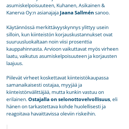
asumiskelpoisuuteen, Kuhanen, Asikainen &
Kanerva Oy:n asianajaja
Jaana Sallmén
sanoo.
Käytännössä merkittävyyskynnys ylittyy usein
silloin, kun kiinteistön korjauskustannukset ovat
suuruusluokaltaan noin viisi prosenttia
kauppahinnasta. Arvioon vaikuttavat myös virheen
laatu, vaikutus asumiskelpoisuuteen ja korjausten
laajuus.
Piilevät virheet koskettavat kiinteistökaupassa
samanaikaisesti ostajaa, myyjää ja
kiinteistönvälittäjää, mutta kunkin vastuu on
erilainen.
Ostajalla on selonottovelvollisuus
, eli
hänen on tarkastettava kohde huolellisesti ja
reagoitava havaittavissa oleviin riskeihin.