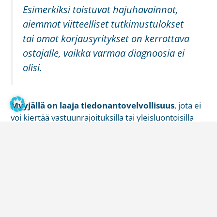
Esimerkiksi toistuvat hajuhavainnot,
aiemmat viitteelliset tutkimustulokset
tai omat korjausyritykset on kerrottava
ostajalle, vaikka varmaa diagnoosia ei
olisi.
Myyjällä on laaja tiedonantovelvollisuus
, jota ei
voi kiertää vastuunrajoituksilla tai yleisluontoisilla
ehdoilla.
– Esimerkiksi toistuvat hajuhavainnot, aiemmat
viitteelliset tutkimustulokset tai omat
korjausyritykset on kerrottava ostajalle, vaikka
varmaa diagnoosia ei olisi. Pelkkä maininta siitä, että
kohde myydään sellaisena kuin se on, ei suojaa
myyjää, jos olennaista tietoa on jätetty kertomatta,