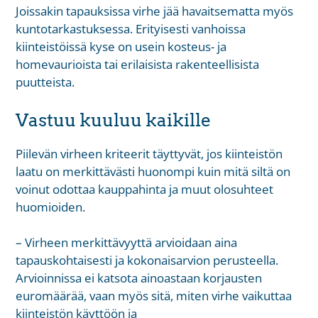
Joissakin tapauksissa virhe jää havaitsematta myös
kuntotarkastuksessa. Erityisesti vanhoissa
kiinteistöissä kyse on usein kosteus- ja
homevaurioista tai erilaisista rakenteellisista
puutteista.
Vastuu kuuluu kaikille
Piilevän virheen kriteerit täyttyvät, jos kiinteistön
laatu on merkittävästi huonompi kuin mitä siltä on
voinut odottaa kauppahinta ja muut olosuhteet
huomioiden.
– Virheen merkittävyyttä arvioidaan aina
tapauskohtaisesti ja kokonaisarvion perusteella.
Arvioinnissa ei katsota ainoastaan korjausten
euromäärää, vaan myös sitä, miten virhe vaikuttaa
kiinteistön käyttöön ja