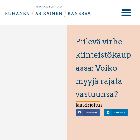
Piilevä virhe
kiinteistökaup
assa: Voiko
myyjä rajata
vastuunsa?
Jaa kirjoitus
Facebook
LinkedIn