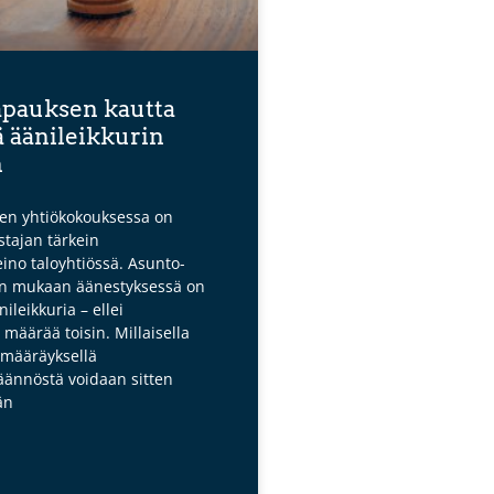
apauksen kautta
ä äänileikkurin
n
n yhtiökokouksessa on
tajan tärkein
ino taloyhtiössä. Asunto-
in mukaan äänestyksessä on
ileikkuria – ellei
 määrää toisin. Millaisella
smääräyksellä
äännöstä voidaan sitten
än