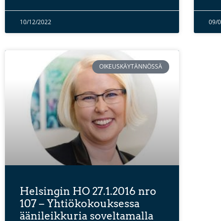
10/12/2022
09/
OIKEUSKÄYTÄNNÖSSÄ
Helsingin HO 27.1.2016 nro
107 – Yhtiökokouksessa
äänileikkuria soveltamalla