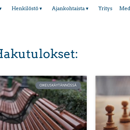
▾
Henkilöstö ▾
Ajankohtaista ▾
Yritys
Med
akutulokset:
OIKEUSKÄYTÄNNÖSSÄ