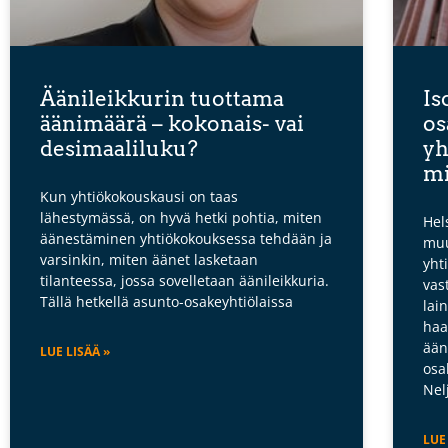
Äänileikkurin tuottama
Is
äänimäärä – kokonais- vai
os
desimaaliluku?
yh
mi
Kun yhtiökokouskausi on taas
lähestymässä, on hyvä hetki pohtia, miten
Hels
äänestäminen yhtiökokouksessa tehdään ja
muu
varsinkin, miten äänet lasketaan
yht
tilanteessa, jossa sovelletaan äänileikkuria.
vas
Tällä hetkellä asunto-osakeyhtiölaissa
lai
haa
ään
LUE LISÄÄ »
osa
Nel
LUE