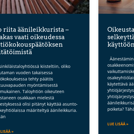
o riita äänileikkurista –
Oikeust
akas vaati oikeudessa
selkeytt
tiökokouspäätöksen
käyttöö
tätöimistä
Äänestämine
osakkeenomis
inkiläistaloyhtiössä kiisteltiin, oliko
vaikuttamiske
taman vuoden takaisessa
osakeyhtiöla
iökokouksessa tehty päätös
käytettävä ään
tuuvapauden myöntämisestä
yhtiöjärjestys
nmukainen. Taloyhtiön oikeuteen
yhtiöjärjesty
staneen osakkaan mielestä
äänileikkuris
estyksessä olisi pitänyt käyttää asunto-
poiketa? Täh
keyhtiölaissa määriteltyä äänileikkuria.
jän
LUE LISÄÄ »
 LISÄÄ »