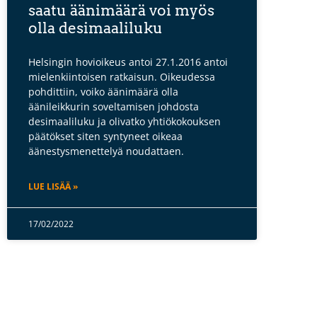
saatu äänimäärä voi myös
olla desimaaliluku
Helsingin hovioikeus antoi 27.1.2016 antoi
mielenkiintoisen ratkaisun. Oikeudessa
pohdittiin, voiko äänimäärä olla
äänileikkurin soveltamisen johdosta
desimaaliluku ja olivatko yhtiökokouksen
päätökset siten syntyneet oikeaa
äänestysmenettelyä noudattaen.
LUE LISÄÄ »
17/02/2022