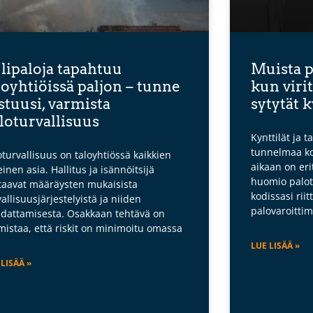
lipaloja tapahtuu
Muista p
loyhtiöissä paljon – tunne
kun virit
stuusi, varmista
sytytät k
loturvallisuus
Kynttilät ja t
tunnelmaa k
oturvallisuus on taloyhtiössä kaikkien
aikaan on eri
einen asia. Hallitus ja isännöitsijä
huomio palot
taavat määräysten mukaisista
kodissasi riit
vallisuusjärjestelyistä ja niiden
palovaroitti
dattamisesta. Osakkaan tehtävä on
mistaa, että riskit on minimoitu omassa
LUE LISÄÄ »
 LISÄÄ »