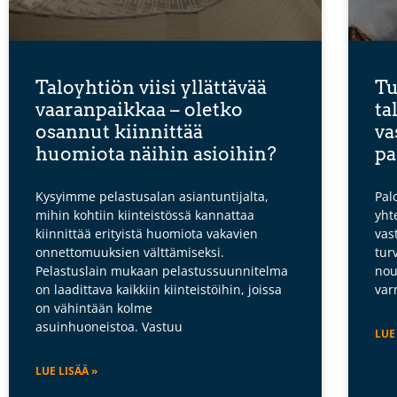
Taloyhtiön viisi yllättävää
Tu
vaaranpaikkaa – oletko
ta
osannut kiinnittää
va
huomiota näihin asioihin?
pa
Kysyimme pelastusalan asiantuntijalta,
Pal
mihin kohtiin kiinteistössä kannattaa
yht
kiinnittää erityistä huomiota vakavien
vas
onnettomuuksien välttämiseksi.
tur
Pelastuslain mukaan pelastussuunnitelma
nou
on laadittava kaikkiin kiinteistöihin, joissa
var
on vähintään kolme
asuinhuoneistoa. Vastuu
LUE
LUE LISÄÄ »