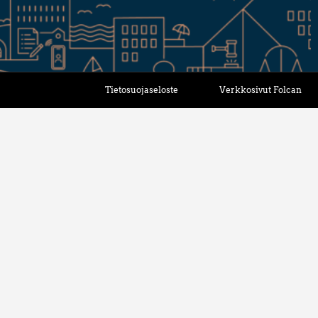
Tietosuojaseloste
Verkkosivut Folcan