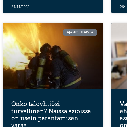
24/11/2023
26/
AJANKOHTAISTA
Onko taloyhtiösi
Va
turvallinen? Näissä asioissa
eh
on usein parantamisen
as
varaa
om