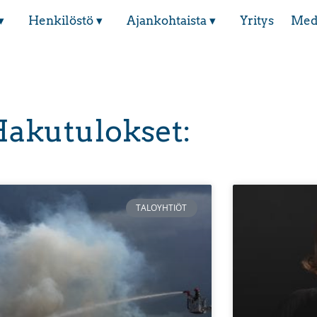
▾
Henkilöstö ▾
Ajankohtaista ▾
Yritys
Med
akutulokset:
TALOYHTIÖT