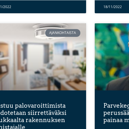
11/2022
18/11/2022
AJANKOHTAISTA
stuu palovaroittimista
Parvekeg
dotetaan siirrettäväksi
perussä
ukkaalta rakennuksen
painaa 
istajalle