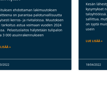
Kesän lähesty
kysymykset no
lituksen ehdottaman lakimuutoksen
taloyhtiöissä
oitteena on parantaa paloturvallisuutta
sallittua, mut
tyisesti kerros- ja rivitaloissa. Muutoksen
on syytä muis
si tarkoitus astua voimaan vuoden 2024
usein
ssa. Pelastuslaitos hälytetään tulipalon
ia 3 000 asuinrakennukseen
LUE LISÄÄ »
 LISÄÄ »
10/2022
18/04/2022