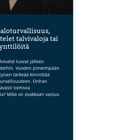
aloturvallisuus,
telet talvivaloja tai
ynttilöitä
alvivalot luovat jälleen
oteihin. Vuoden pimeimpään
tyisen tärkeää kiinnittää
urvallisuuteen. Onhan
tävästi toimivia
mia? Mikä on osakkaan vastuu