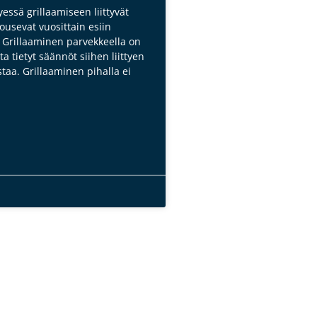
essä grillaamiseen liittyvät
usevat vuosittain esiin
. Grillaaminen parvekkeella on
ta tietyt säännöt siihen liittyen
taa. Grillaaminen pihalla ei