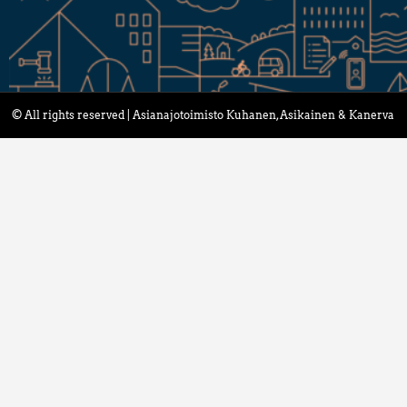
© All rights reserved | Asianajotoimisto Kuhanen, Asikainen & Kanerva