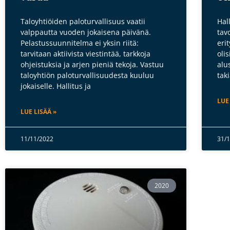
Taloyhtiöiden paloturvallisuus vaatii
Hal
valppautta vuoden jokaisena päivänä.
tav
Pelastussuunnitelma ei yksin riitä:
eri
tarvitaan aktiivista viestintää, tarkkoja
oli
ohjeistuksia ja arjen pieniä tekoja. Vastuu
alu
taloyhtiön paloturvallisuudesta kuuluu
tak
jokaiselle. Hallitus ja
LUE
LUE LISÄÄ »
11/11/2022
31/
2020