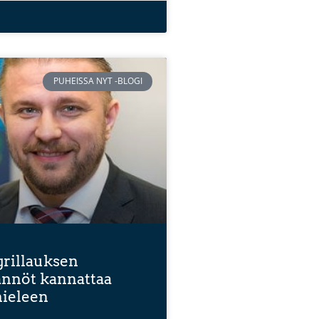
PUHEISSA NYT -BLOGI
rillauksen
ännöt kannattaa
mieleen