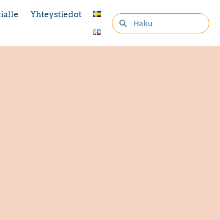
ialle
Yhteystiedot