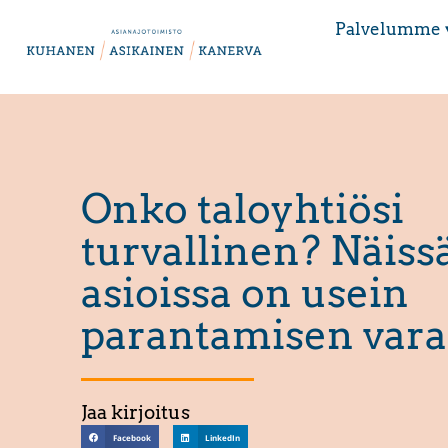
Palvelumme 
Onko taloyhtiösi
turvallinen? Näiss
asioissa on usein
parantamisen vara
Jaa kirjoitus
Facebook
LinkedIn