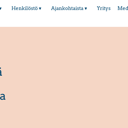
▾
Henkilöstö ▾
Ajankohtaista ▾
Yritys
Med
ä
a