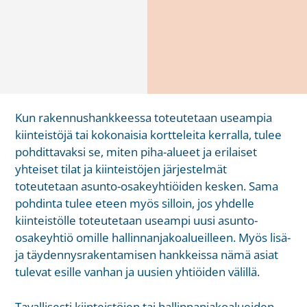
Kun rakennushankkeessa toteutetaan useampia
kiinteistöjä tai kokonaisia kortteleita kerralla, tulee
pohdittavaksi se, miten piha-alueet ja erilaiset
yhteiset tilat ja kiinteistöjen järjestelmät
toteutetaan asunto-osakeyhtiöiden kesken. Sama
pohdinta tulee eteen myös silloin, jos yhdelle
kiinteistölle toteutetaan useampi uusi asunto-
osakeyhtiö omille hallinnanjakoalueilleen. Myös lisä-
ja täydennysrakentamisen hankkeissa nämä asiat
tulevat esille vanhan ja uusien yhtiöiden välillä.
Tavallisesti kiinteistöjen tai hallinnanjakoalueiden