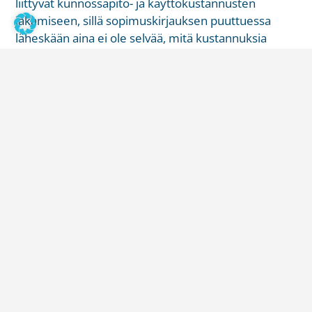
liittyvät kunnossapito- ja käyttökustannusten
jakamiseen, sillä sopimuskirjauksen puuttuessa
läheskään aina ei ole selvää, mitä kustannuksia
sopimuksen mukaan on ollut tarkoitus jakaa. Toinen
melko yleinen asiaryhmä liittyy mittavammista
hankkeista päättämiseen. Tällaisia voivat olla
esimerkiksi yhteisten rakenteiden, kuten vaikka
pihakannen, peruskorjauksesta tai uusimisesta
päättäminen. Sopimuksissa ei aina ole sovittu siitä,
miten eri asioista päätetään. Jos esimerkiksi
uusimisesta ei päästä yhteisymmärrykseen tai
neuvotteluratkaisuun, asiasta päättäminen ja itse
tekeminen voi ajautua umpikujaan. Näitä tilanteita
varten sopimuksin on perustettu toisinaan erityisiä
”hoitokuntia” tai vastaavia valmistelemaan,
neuvottelemaan ja päättämäänkin sopimukseen
kuuluvista asioista. Näissä hoitokunnissa on yleensä
yksi edustaja kustakin yhtiöstä. Toinen tavallinen