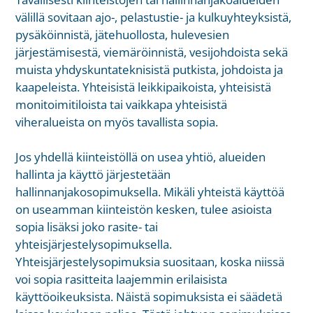
välillä sovitaan ajo-, pelastustie- ja kulkuyhteyksistä,
pysäköinnistä, jätehuollosta, hulevesien
järjestämisestä, viemäröinnistä, vesijohdoista sekä
muista yhdyskuntateknisistä putkista, johdoista ja
kaapeleista. Yhteisistä leikkipaikoista, yhteisistä
monitoimitiloista tai vaikkapa yhteisistä
viheralueista on myös tavallista sopia.
Jos yhdellä kiinteistöllä on usea yhtiö, alueiden
hallinta ja käyttö järjestetään
hallinnanjakosopimuksella. Mikäli yhteistä käyttöä
on useamman kiinteistön kesken, tulee asioista
sopia lisäksi joko rasite- tai
yhteisjärjestelysopimuksella.
Yhteisjärjestelysopimuksia suositaan, koska niissä
voi sopia rasitteita laajemmin erilaisista
käyttöoikeuksista. Näistä sopimuksista ei säädetä