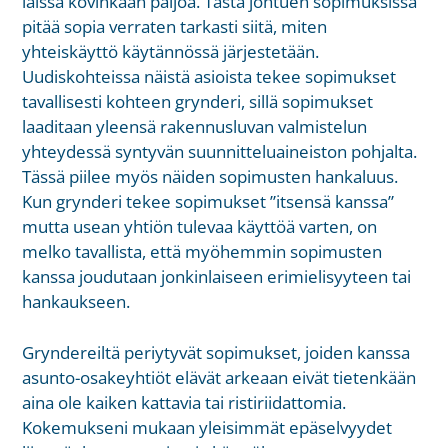
laissa kovinkaan paljoa. Tästä johtuen sopimuksissa
pitää sopia verraten tarkasti siitä, miten
yhteiskäyttö käytännössä järjestetään.
Uudiskohteissa näistä asioista tekee sopimukset
tavallisesti kohteen grynderi, sillä sopimukset
laaditaan yleensä rakennusluvan valmistelun
yhteydessä syntyvän suunnitteluaineiston pohjalta.
Tässä piilee myös näiden sopimusten hankaluus.
Kun grynderi tekee sopimukset ”itsensä kanssa”
mutta usean yhtiön tulevaa käyttöä varten, on
melko tavallista, että myöhemmin sopimusten
kanssa joudutaan jonkinlaiseen erimielisyyteen tai
hankaukseen.
Gryndereiltä periytyvät sopimukset, joiden kanssa
asunto-osakeyhtiöt elävät arkeaan eivät tietenkään
aina ole kaiken kattavia tai ristiriidattomia.
Kokemukseni mukaan yleisimmät epäselvyydet