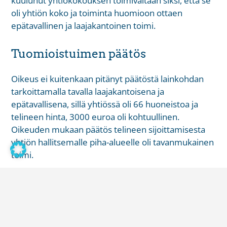
kuulunut yhtiökokouksen toimivaltaan siksi, että se
oli yhtiön koko ja toiminta huomioon ottaen
epätavallinen ja laajakantoinen toimi.
Tuomioistuimen päätös
Oikeus ei kuitenkaan pitänyt päätöstä lainkohdan
tarkoittamalla tavalla laajakantoisena ja
epätavallisena, sillä yhtiössä oli 66 huoneistoa ja
telineen hinta, 3000 euroa oli kohtuullinen.
Oikeuden mukaan päätös telineen sijoittamisesta
yhtiön hallitsemalle piha-alueelle oli tavanmukainen
toimi.
Näin ollen, kun päätös ei kuulunut yhtiökokouksen
toimivaltaan, eikä yhtiökokous ollut tehnyt päätöstä,
jolla hallitus olisi valtuutettu telineen sijoituspaikasta
päättämään, ei kyseinen päätös hallituksen