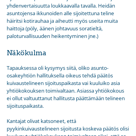
yhdenvertaisuutta loukkaavalla tavalla. Heidän
asuntojensa ikkunoiden alle sijoitettuna teline
häiritsi kotirauhaa ja aiheutti myös useita muita
haittoja (pöly, äänen johtavuus soratieltä,
paloturvallisuuden heikentyminen jne.)
Näkökulma
Tapauksessa oli kysymys siitä, oliko asunto-
osakeyhtiön hallituksella oikeus tehdä päätös
kuivaustelineen sijoituspaikasta vai kuuluiko asia
yhtiökokouksen toimivaltaan. Asiassa yhtiökokous
ei ollut valtuuttanut hallitusta päättämään telineen
sijoituspaikasta.
Kantajat olivat katsoneet, että
pyykinkuivaustelineen sijoitusta koskeva päätös olisi