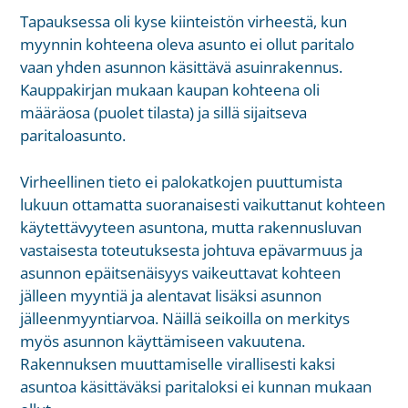
Tapauksessa oli kyse kiinteistön virheestä, kun
myynnin kohteena oleva asunto ei ollut paritalo
vaan yhden asunnon käsittävä asuinrakennus.
Kauppakirjan mukaan kaupan kohteena oli
määräosa (puolet tilasta) ja sillä sijaitseva
paritaloasunto.
Virheellinen tieto ei palokatkojen puuttumista
lukuun ottamatta suoranaisesti vaikuttanut kohteen
käytettävyyteen asuntona, mutta rakennusluvan
vastaisesta toteutuksesta johtuva epävarmuus ja
asunnon epäitsenäisyys vaikeuttavat kohteen
jälleen myyntiä ja alentavat lisäksi asunnon
jälleenmyyntiarvoa. Näillä seikoilla on merkitys
myös asunnon käyttämiseen vakuutena.
Rakennuksen muuttamiselle virallisesti kaksi
asuntoa käsittäväksi paritaloksi ei kunnan mukaan