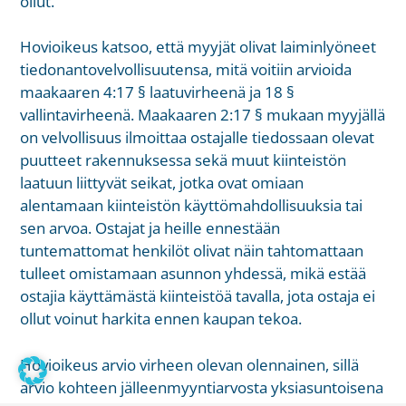
ollut.
Hovioikeus katsoo, että myyjät olivat laiminlyöneet
tiedonantovelvollisuutensa, mitä voitiin arvioida
maakaaren 4:17 § laatuvirheenä ja 18 §
vallintavirheenä. Maakaaren 2:17 § mukaan myyjällä
on velvollisuus ilmoittaa ostajalle tiedossaan olevat
puutteet rakennuksessa sekä muut kiinteistön
laatuun liittyvät seikat, jotka ovat omiaan
alentamaan kiinteistön käyttömahdollisuuksia tai
sen arvoa. Ostajat ja heille ennestään
tuntemattomat henkilöt olivat näin tahtomattaan
tulleet omistamaan asunnon yhdessä, mikä estää
ostajia käyttämästä kiinteistöä tavalla, jota ostaja ei
ollut voinut harkita ennen kaupan tekoa.
Hovioikeus arvio virheen olevan olennainen, sillä
arvio kohteen jälleenmyyntiarvosta yksiasuntoisena