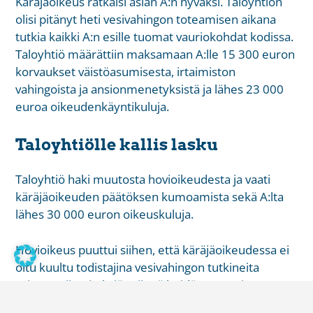
Käräjäoikeus ratkaisi asian A:n hyväksi. Taloyhtiön
olisi pitänyt heti vesivahingon toteamisen aikana
tutkia kaikki A:n esille tuomat vauriokohdat kodissa.
Taloyhtiö määrättiin maksamaan A:lle 15 300 euron
korvaukset väistöasumisesta, irtaimiston
vahingoista ja ansionmenetyksistä ja lähes 23 000
euroa oikeudenkäyntikuluja.
Taloyhtiölle kallis lasku
Taloyhtiö haki muutosta hovioikeudesta ja vaati
käräjäoikeuden päätöksen kumoamista sekä A:lta
lähes 30 000 euron oikeuskuluja.
Hovioikeus puuttui siihen, että käräjäoikeudessa ei
oltu kuultu todistajina vesivahingon tutkineita
asiantuntijayrityksiä. Niinpä heidän antamistaan
raporteista jäi epäselväksi mm. se, miten pitkäksi