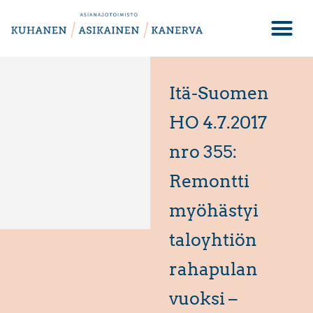
Itä-Suomen
HO 4.7.2017
nro 355:
Remontti
myöhästyi
taloyhtiön
rahapulan
vuoksi –