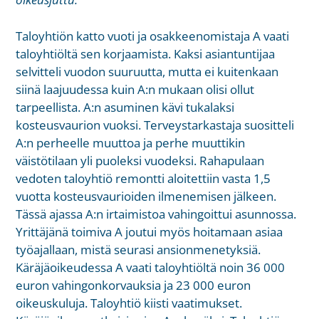
Taloyhtiön katto vuoti ja osakkeenomistaja A vaati
taloyhtiöltä sen korjaamista. Kaksi asiantuntijaa
selvitteli vuodon suuruutta, mutta ei kuitenkaan
siinä laajuudessa kuin A:n mukaan olisi ollut
tarpeellista. A:n asuminen kävi tukalaksi
kosteusvaurion vuoksi. Terveystarkastaja suositteli
A:n perheelle muuttoa ja perhe muuttikin
väistötilaan yli puoleksi vuodeksi. Rahapulaan
vedoten taloyhtiö remontti aloitettiin vasta 1,5
vuotta kosteusvaurioiden ilmenemisen jälkeen.
Tässä ajassa A:n irtaimistoa vahingoittui asunnossa.
Yrittäjänä toimiva A joutui myös hoitamaan asiaa
työajallaan, mistä seurasi ansionmenetyksiä.
Käräjäoikeudessa A vaati taloyhtiöltä noin 36 000
euron vahingonkorvauksia ja 23 000 euron
oikeuskuluja. Taloyhtiö kiisti vaatimukset.