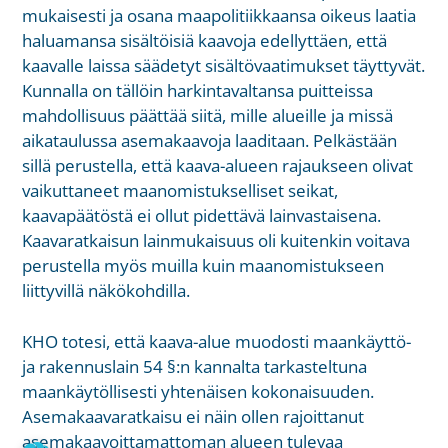
mukaisesti ja osana maapolitiikkaansa oikeus laatia
haluamansa sisältöisiä kaavoja edellyttäen, että
kaavalle laissa säädetyt sisältövaatimukset täyttyvät.
Kunnalla on tällöin harkintavaltansa puitteissa
mahdollisuus päättää siitä, mille alueille ja missä
aikataulussa asemakaavoja laaditaan. Pelkästään
sillä perustella, että kaava-alueen rajaukseen olivat
vaikuttaneet maanomistukselliset seikat,
kaavapäätöstä ei ollut pidettävä lainvastaisena.
Kaavaratkaisun lainmukaisuus oli kuitenkin voitava
perustella myös muilla kuin maanomistukseen
liittyvillä näkökohdilla.
KHO totesi, että kaava-alue muodosti maankäyttö-
ja rakennuslain 54 §:n kannalta tarkasteltuna
maankäytöllisesti yhtenäisen kokonaisuuden.
Asemakaavaratkaisu ei näin ollen rajoittanut
asemakaavoittamattoman alueen tulevaa