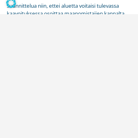
suunnittelua niin, ettei aluetta voitaisi tulevassa
kaavoituksessa osoittaa maanomistajien kannalta
tarkoituksenmukaiseen käyttöön. Näissä oloissa
tilan jättäminen tässä vaiheessa asemakaava-alueen
ulkopuolelle ei ollut lainvastaista.
22/06/2022
Oikeuskäytännössä
,
Oikeuskäytännössä arkisto
Lisää luettavaa