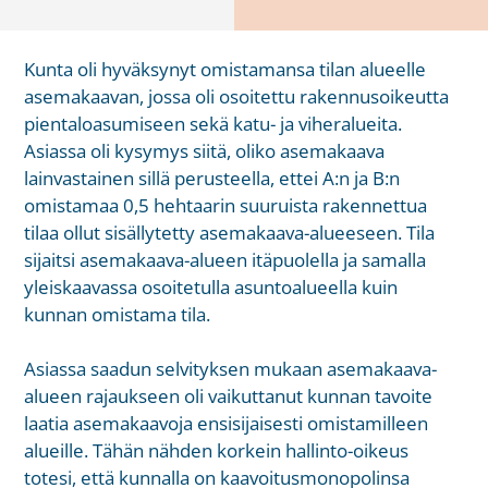
Kunta oli hyväksynyt omistamansa tilan alueelle
asemakaavan, jossa oli osoitettu rakennusoikeutta
pientaloasumiseen sekä katu- ja viheralueita.
Asiassa oli kysymys siitä, oliko asemakaava
lainvastainen sillä perusteella, ettei A:n ja B:n
omistamaa 0,5 hehtaarin suuruista rakennettua
tilaa ollut sisällytetty asemakaava-alueeseen. Tila
sijaitsi asemakaava-alueen itäpuolella ja samalla
yleiskaavassa osoitetulla asuntoalueella kuin
kunnan omistama tila.
Asiassa saadun selvityksen mukaan asemakaava-
alueen rajaukseen oli vaikuttanut kunnan tavoite
laatia asemakaavoja ensisijaisesti omistamilleen
alueille. Tähän nähden korkein hallinto-oikeus
totesi, että kunnalla on kaavoitusmonopolinsa