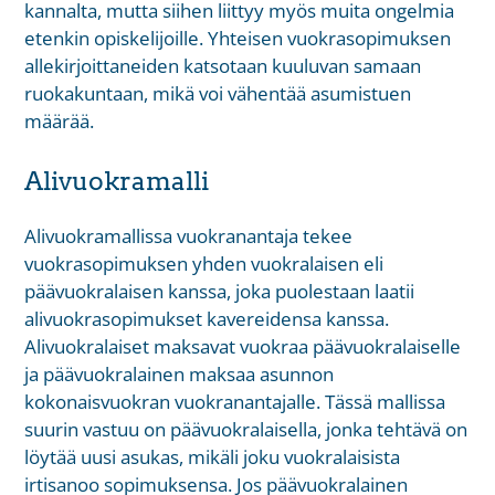
kannalta, mutta siihen liittyy myös muita ongelmia
etenkin opiskelijoille. Yhteisen vuokrasopimuksen
allekirjoittaneiden katsotaan kuuluvan samaan
ruokakuntaan, mikä voi vähentää asumistuen
määrää.
Alivuokramalli
Alivuokramallissa vuokranantaja tekee
vuokrasopimuksen yhden vuokralaisen eli
päävuokralaisen kanssa, joka puolestaan laatii
alivuokrasopimukset kavereidensa kanssa.
Alivuokralaiset maksavat vuokraa päävuokralaiselle
ja päävuokralainen maksaa asunnon
kokonaisvuokran vuokranantajalle. Tässä mallissa
suurin vastuu on päävuokralaisella, jonka tehtävä on
löytää uusi asukas, mikäli joku vuokralaisista
irtisanoo sopimuksensa. Jos päävuokralainen