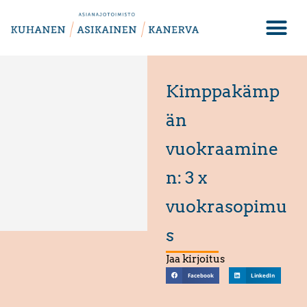
Kimppakämp
än
vuokraamine
n: 3 x
vuokrasopimu
s
Jaa kirjoitus
Facebook
LinkedIn