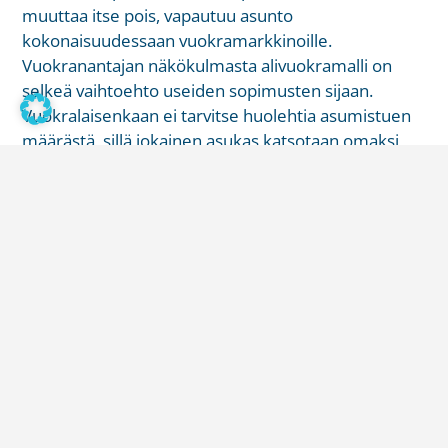
muuttaa itse pois, vapautuu asunto
kokonaisuudessaan vuokramarkkinoille.
Vuokranantajan näkökulmasta alivuokramalli on
selkeä vaihtoehto useiden sopimusten sijaan.
Vuokralaisenkaan ei tarvitse huolehtia asumistuen
määrästä, sillä jokainen asukas katsotaan omaksi
ruokakunnaksi.
Jokaiselle asukkaalle oma
vuokrasopimus
Kimppakämpän asukkaille voi myös tehdä omat
vuokrasopimukset. Opiskelijalle se on helppo ja
riskitön vaihtoehto, koska vuokrasopimuksen voi
irtisanoa itsenäisesti ja muiden vuokrasopimukset
eivät vaikuta asumistukipäätökseen.
Vuokrasopimukseen on mahdollista lisätä, että