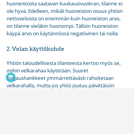
huoneistosta saatavan kuukausivuokran, tilanne ei
ole hyvä. Edelleen, mikäli huoneiston osuus yhtiön
nettoveloista on enemmän kuin huoneiston arvo,
on tilanne vieläkin huonompi. Tällöin huoneiston
käypä arvo on käytännössä negatiivinen tai nolla.
2. Velan käyttökohde
Yhtiön taloudellisesta tilanteesta kertoo myös se,
mihin velkarahaa käytetään. Suuret
korjaushankkeet ymmärrettävästi rahoitetaan
velkarahalla, mutta jos yhtiö joutuu päivittäisiin
hoitomenoihinsa ottamaan ulkopuolista velkaa, voi
tämä olla merkki ylivelkaantuneesta yhtiöstä.
3. Korjausten lykkääminen
Taloyhtiön ylivelkaantumisesta voi viestiä myös se,