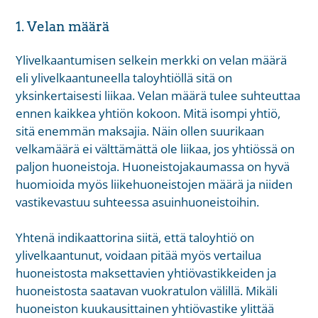
1. Velan määrä
Ylivelkaantumisen selkein merkki on velan määrä
eli ylivelkaantuneella taloyhtiöllä sitä on
yksinkertaisesti liikaa. Velan määrä tulee suhteuttaa
ennen kaikkea yhtiön kokoon. Mitä isompi yhtiö,
sitä enemmän maksajia. Näin ollen suurikaan
velkamäärä ei välttämättä ole liikaa, jos yhtiössä on
paljon huoneistoja. Huoneistojakaumassa on hyvä
huomioida myös liikehuoneistojen määrä ja niiden
vastikevastuu suhteessa asuinhuoneistoihin.
Yhtenä indikaattorina siitä, että taloyhtiö on
ylivelkaantunut, voidaan pitää myös vertailua
huoneistosta maksettavien yhtiövastikkeiden ja
huoneistosta saatavan vuokratulon välillä. Mikäli
huoneiston kuukausittainen yhtiövastike ylittää