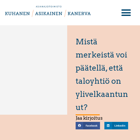
Mistä
merkeistä voi
päätellä, että
taloyhtiö on
ylivelkaantun
ut?
Jaa kirjoitus
Facebook
LinkedIn