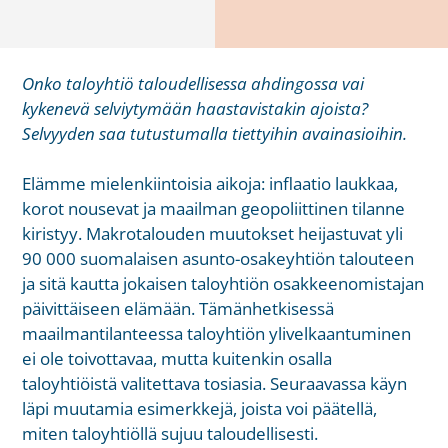
Onko taloyhtiö taloudellisessa ahdingossa vai
kykenevä selviytymään haastavistakin ajoista?
Selvyyden saa tutustumalla tiettyihin avainasioihin.
Elämme mielenkiintoisia aikoja: inflaatio laukkaa,
korot nousevat ja maailman geopoliittinen tilanne
kiristyy. Makrotalouden muutokset heijastuvat yli
90 000 suomalaisen asunto-osakeyhtiön talouteen
ja sitä kautta jokaisen taloyhtiön osakkeenomistajan
päivittäiseen elämään. Tämänhetkisessä
maailmantilanteessa taloyhtiön ylivelkaantuminen
ei ole toivottavaa, mutta kuitenkin osalla
taloyhtiöistä valitettava tosiasia. Seuraavassa käyn
läpi muutamia esimerkkejä, joista voi päätellä,
miten taloyhtiöllä sujuu taloudellisesti.