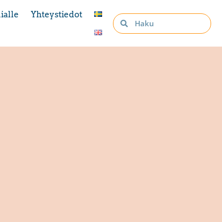
ialle
Yhteystiedot