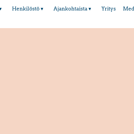
▾
Henkilöstö ▾
Ajankohtaista ▾
Yritys
Med
?