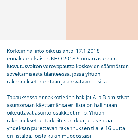
Korkein hallinto-oikeus antoi 17.1.2018
ennakkoratkaisun KHO 2018:9 oman asunnon
luovutusvoiton verovapautta koskevien säännösten
soveltamisesta tilanteessa, jossa yhtiön
rakennukset puretaan ja korvataan uusilla.
Tapauksessa ennakkotiedon hakijat A ja B omistivat
asuntonaan käyttämänsä erillistalon hallintaan
oikeuttavat asunto-osakkeet m–p. Yhtiön
rakennukset oli tarkoitus purkaa ja rakentaa
yhdeksän purettavan rakennuksen tilalle 16 uutta
erillistaloa, joista kukin muodostaisi