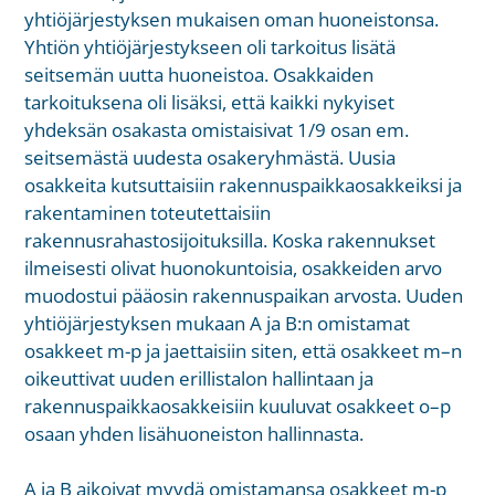
yhtiöjärjestyksen mukaisen oman huoneistonsa.
Yhtiön yhtiöjärjestykseen oli tarkoitus lisätä
seitsemän uutta huoneistoa. Osakkaiden
tarkoituksena oli lisäksi, että kaikki nykyiset
yhdeksän osakasta omistaisivat 1/9 osan em.
seitsemästä uudesta osakeryhmästä. Uusia
osakkeita kutsuttaisiin rakennuspaikkaosakkeiksi ja
rakentaminen toteutettaisiin
rakennusrahastosijoituksilla. Koska rakennukset
ilmeisesti olivat huonokuntoisia, osakkeiden arvo
muodostui pääosin rakennuspaikan arvosta. Uuden
yhtiöjärjestyksen mukaan A ja B:n omistamat
osakkeet m-p ja jaettaisiin siten, että osakkeet m–n
oikeuttivat uuden erillistalon hallintaan ja
rakennuspaikkaosakkeisiin kuuluvat osakkeet o–p
osaan yhden lisähuoneiston hallinnasta.
A ja B aikoivat myydä omistamansa osakkeet m-p