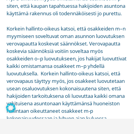
siten, että kaupan tapahtuessa hakijoiden asuntona
käyttämä rakennus oli todennäköisesti jo purettu.
Korkein hallinto-oikeus katsoi, että osakkeiden m–n
myymiseen soveltuvat oman asunnon luovutuksen
verovapautta koskevat säännökset. Verovapautta
koskevia säännöksiä voitiin soveltaa myös
osakkeiden o–p luovutukseen, jos hakijat luovuttivat
kaikki omistamansa osakkeet m–p yhdellä
luovutuksella. Korkein hallinto-oikeus katsoi, että
verovapaus täyttyy myös, jos osakkeet luovutetaan
usean osaluovutuksen kokonaisuutena siten, että
hakijoiden tarkoituksena oli luovuttaa kaikki omana
vakituisena asuntonaan käyttämänsä huoneiston
hallintaan oikeuttaneet osakkeet m-p
kokonaisuudessaan ja lyhyen ajan kuluessa.
Ratkaisu on selvä ainakin osakkeiden m-n osalta.