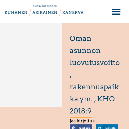
Oman
asunnon
luovutusvoitto
,
rakennuspaik
ka ym. , KHO
2018:9
Jaa kirjoitus
Facebook
LinkedIn