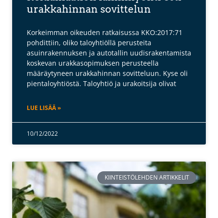
urakkahinnan sovittelun
Korkeimman oikeuden ratkaisussa KKO:2017:71
pohdittiin, oliko taloyhtiöllä perusteita
asuinrakennuksen ja autotallin uudisrakentamista
koskevan urakkasopimuksen perusteella
määräytyneen urakkahinnan sovitteluun. Kyse oli
pientaloyhtiöstä. Taloyhtiö ja urakoitsija olivat
LUE LISÄÄ »
10/12/2022
KIINTEISTÖLEHDEN ARTIKKELIT