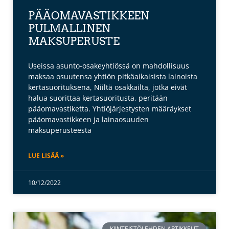
PÄÄOMAVASTIKKEEN
PULMALLINEN
MAKSUPERUSTE
Useissa asunto-osakeyhtiössä on mahdollisuus
maksaa osuutensa yhtiön pitkäaikaisista lainoista
kertasuorituksena, Niiltä osakkailta, jotka eivät
halua suorittaa kertasuoritusta, peritään
pääomavastiketta. Yhtiöjärjestysten määräykset
pääomavastikkeen ja lainaosuuden
maksuperusteesta
LUE LISÄÄ »
10/12/2022
KIINTEISTÖLEHDEN ARTIKKELIT