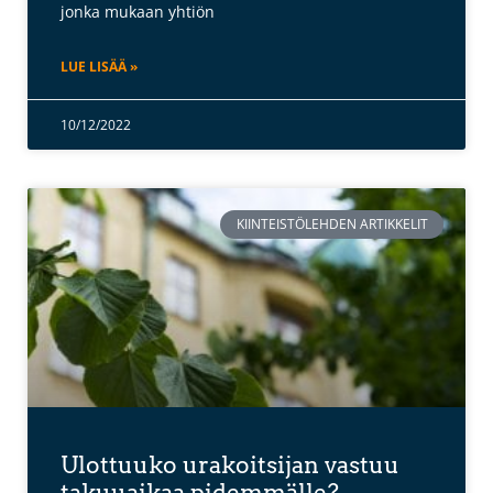
jonka mukaan yhtiön
LUE LISÄÄ »
10/12/2022
KIINTEISTÖLEHDEN ARTIKKELIT
Ulottuuko urakoitsijan vastuu
takuuaikaa pidemmälle?