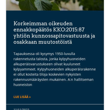
Korkeimman oikeuden
ennakkopäätös KKO:2015:87
yhtiön kunnossapitovastuusta ja
osakkaan muutostöistä
Tapauksessa oli kysymys 1950-luvulla
rakennetusta talosta, jonka kylpyhuoneiden
alkuperäisvarustukseen olivat kuuluneet
kylpyammeet. Kylpyhuoneiden alkuperäisrakenne
ei ollut kosteita tiloja koskevien nykyisten
rakennusmääräysten mukainen. A:n hallitseman
huoneiston
LUE LISÄÄ »
11/11/2022