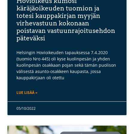
Hovioikeus kumosi
käräjäoikeuden tuomion ja
totesi kauppakirjan myyjän
virhevastuun kokonaan
poistavan vastuunrajoitusehdon
päteväksi
Helsingin Hovioikeuden tapauksessa 7.4.2020
(tuomio Nro 445) oli kyse kuolinpesän ja yhden
kuolinpesän osakkaan pojan sekä tämän puolison
välisestä asunto-osakkeen kaupasta, jossa
kauppakirjaan oli otettu
LUE LISÄÄ »
05/10/2022