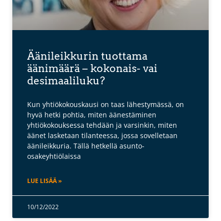
Äänileikkurin tuottama
äänimäärä – kokonais- vai
desimaaliluku?
Kun yhtiökokouskausi on taas lähestymässä, on
hyvä hetki pohtia, miten äänestäminen
yhtiökokouksessa tehdään ja varsinkin, miten
äänet lasketaan tilanteessa, jossa sovelletaan
äänileikkuria. Tällä hetkellä asunto-
osakeyhtiölaissa
LUE LISÄÄ »
10/12/2022