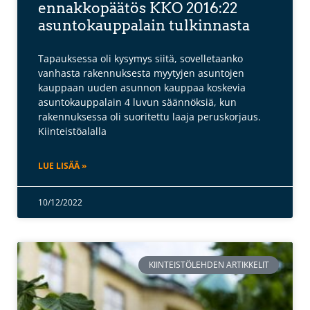
ennakkopäätös KKO 2016:22
asuntokauppalain tulkinnasta
Tapauksessa oli kysymys siitä, sovelletaanko
vanhasta rakennuksesta myytyjen asuntojen
kauppaan uuden asunnon kauppaa koskevia
asuntokauppalain 4 luvun säännöksiä, kun
rakennuksessa oli suoritettu laaja peruskorjaus.
Kiinteistöalalla
LUE LISÄÄ »
10/12/2022
KIINTEISTÖLEHDEN ARTIKKELIT