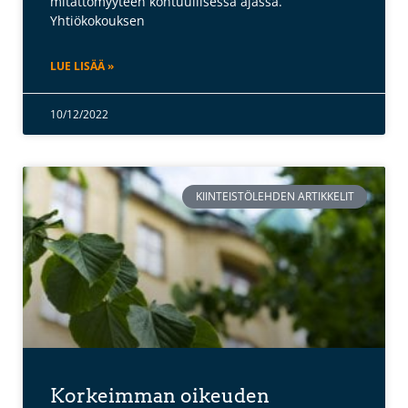
mitättömyyteen kohtuullisessa ajassa.
Yhtiökokouksen
LUE LISÄÄ »
10/12/2022
KIINTEISTÖLEHDEN ARTIKKELIT
Korkeimman oikeuden