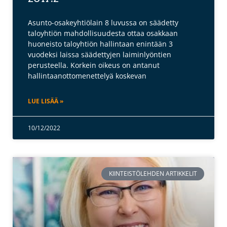
Asunto-osakeyhtiölain 8 luvussa on säädetty
taloyhtiön mahdollisuudesta ottaa osakkaan
huoneisto taloyhtiön hallintaan enintään 3
vuodeksi laissa säädettyjen laiminlyöntien
perusteella. Korkein oikeus on antanut
hallintaanottomenettelyä koskevan
LUE LISÄÄ »
10/12/2022
KIINTEISTÖLEHDEN ARTIKKELIT