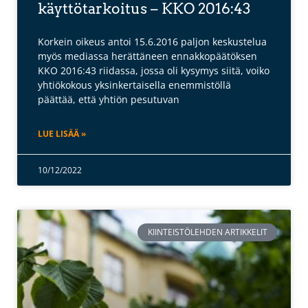
käyttötarkoitus – KKO 2016:43
Korkein oikeus antoi 15.6.2016 paljon keskustelua
myös mediassa herättäneen ennakkopäätöksen
KKO 2016:43 riidassa, jossa oli kysymys siitä, voiko
yhtiökokous yksinkertaisella enemmistöllä
päättää, että yhtiön pesutuvan
LUE LISÄÄ »
10/12/2022
KIINTEISTÖLEHDEN ARTIKKELIT