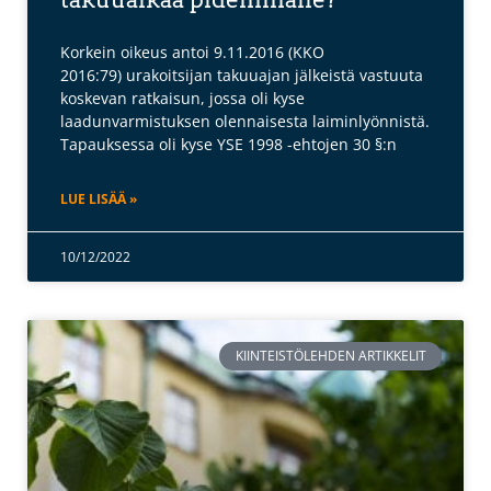
Korkein oikeus antoi 9.11.2016 (KKO
2016:79) urakoitsijan takuuajan jälkeistä vastuuta
koskevan ratkaisun, jossa oli kyse
laadunvarmistuksen olennaisesta laiminlyönnistä.
Tapauksessa oli kyse YSE 1998 -ehtojen 30 §:n
LUE LISÄÄ »
10/12/2022
KIINTEISTÖLEHDEN ARTIKKELIT