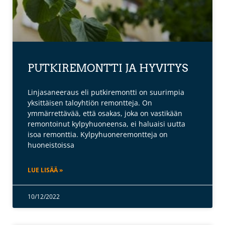
PUTKIREMONTTI JA HYVITYS
Linjasaneeraus eli putkiremontti on suurimpia
yksittäisen taloyhtiön remontteja. On
ymmärrettävää, että osakas, joka on vastikään
remontoinut kylpyhuoneensa, ei haluaisi uutta
isoa remonttia. Kylpyhuoneremontteja on
huoneistoissa
LUE LISÄÄ »
10/12/2022