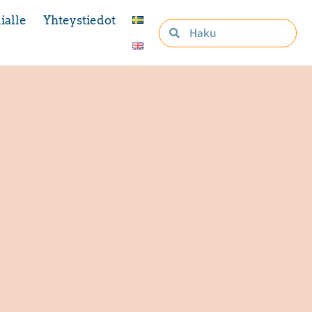
ialle
Yhteystiedot