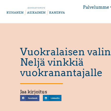
Palvelumme 
Vuokralaisen valin
Neljä vinkkiä
vuokranantajalle
Jaa kirjoitus
Facebook
LinkedIn