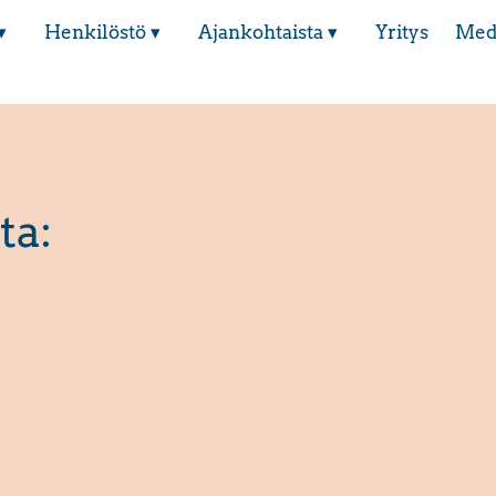
▾
Henkilöstö ▾
Ajankohtaista ▾
Yritys
Med
ta: