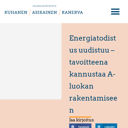
Energiatodist
us uudistuu –
tavoitteena
kannustaa A-
luokan
rakentamisee
n
Jaa kirjoitus
Facebook
LinkedIn