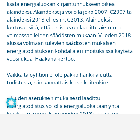
lisätä energialuokan kirjaintunnukseen oikea
alaindeksi. Alaindeksejä voi olla joko 2007 C2007 tai
alaindeksi 2013 eli esim. C2013. Alaindeksit
kertovat siitä, että todistus on laadittu aiemmin
voimassaolleiden säädösten mukaan. Vuoden 2018
alussa voimaan tulevien säädösten mukaisen
energiatodistuksen kohdalla ei ilmoituksissa käytetä
vuosilukua, Haakana kertoo.
Vaikka taloyhtiön ei ole pakko hankkia uutta
todistusta, niin kannattaisiko se kuitenkin?
– Uuden asetuksen mukaisesti laadittu
energiatodistus voi olla energialuokaltaan yhtä
luokkaa parempi kuin vuoden 2013 säädösten
mukainen todistus. Joten jos haluaa saada
rakennukselle asiantuntijan määrittämät
energiansäästösuositukset ja mahdollisesti