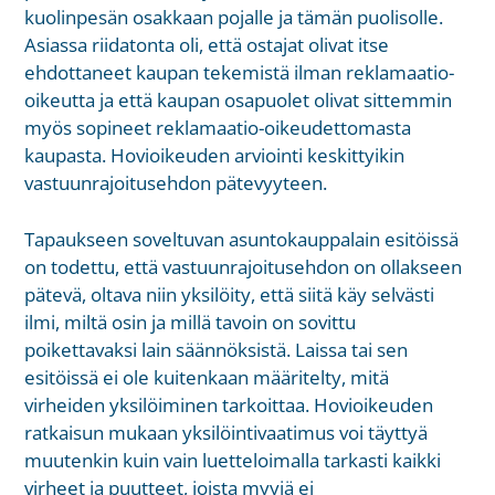
kuolinpesän osakkaan pojalle ja tämän puolisolle.
Asiassa riidatonta oli, että ostajat olivat itse
ehdottaneet kaupan tekemistä ilman reklamaatio-
oikeutta ja että kaupan osapuolet olivat sittemmin
myös sopineet reklamaatio-oikeudettomasta
kaupasta. Hovioikeuden arviointi keskittyikin
vastuunrajoitusehdon pätevyyteen.
Tapaukseen soveltuvan asuntokauppalain esitöissä
on todettu, että vastuunrajoitusehdon on ollakseen
pätevä, oltava niin yksilöity, että siitä käy selvästi
ilmi, miltä osin ja millä tavoin on sovittu
poikettavaksi lain säännöksistä. Laissa tai sen
esitöissä ei ole kuitenkaan määritelty, mitä
virheiden yksilöiminen tarkoittaa. Hovioikeuden
ratkaisun mukaan yksilöintivaatimus voi täyttyä
muutenkin kuin vain luetteloimalla tarkasti kaikki
virheet ja puutteet, joista myyjä ei