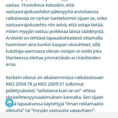
vastaa. Hovioikeus katsoikin, että
vastuunrajoitusehdon pätevyyttä arvioitaessa
ratkaisevaa on tarkan luetteloinnin sijaan se, onko
vastuunrajoitusehto niin selvä, että ostaja tietää,
miten myyjän vastuu poikkeaa laissa säädetystä.
Arviointi on tehtävä tapauskohtaisesti ottamalla
huomioon aina kunkin kaupan olosuhteet, sillä
kuluttaja-asemassa olevan ostajan ei voida joka
tilanteessa olettaa ymmärtävän eri käsitteiden
eroa.
Korkein oikeus on aikaisemmissa ratkaisuissaan
KKO 2004:78 ja KKO 2009:31 tulkinnut
pidättyväisesti ”sellaisena kuin se on” -ehtoa
yksiselitteisyysvaatimuksen kannalta. Sen sijaan
tässä tapauksessa käytettyjä ”ilman reklamaatio
oikeutta” tai ”myyjän vastuusta vapauttaen”-
lausekkeita oli hovioikeuden mukaan pidettävä