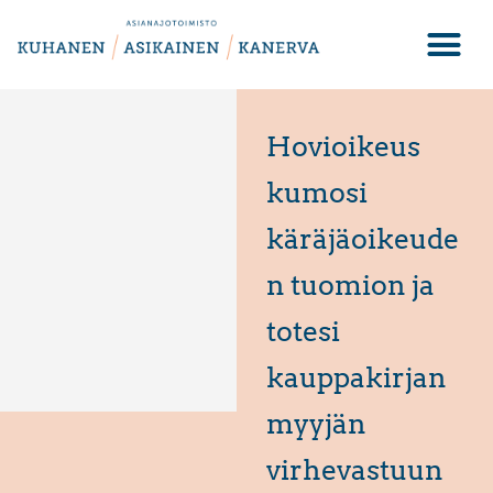
Hovioikeus
kumosi
käräjäoikeude
n tuomion ja
totesi
kauppakirjan
myyjän
virhevastuun