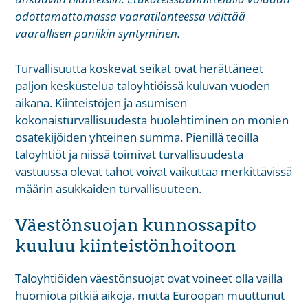
odottamattomassa vaaratilanteessa välttää
vaarallisen paniikin syntyminen.
Turvallisuutta koskevat seikat ovat herättäneet
paljon keskustelua taloyhtiöissä kuluvan vuoden
aikana. Kiinteistöjen ja asumisen
kokonaisturvallisuudesta huolehtiminen on monien
osatekijöiden yhteinen summa. Pienillä teoilla
taloyhtiöt ja niissä toimivat turvallisuudesta
vastuussa olevat tahot voivat vaikuttaa merkittävissä
määrin asukkaiden turvallisuuteen.
Väestönsuojan kunnossapito
kuuluu kiinteistönhoitoon
Taloyhtiöiden väestönsuojat ovat voineet olla vailla
huomiota pitkiä aikoja, mutta Euroopan muuttunut