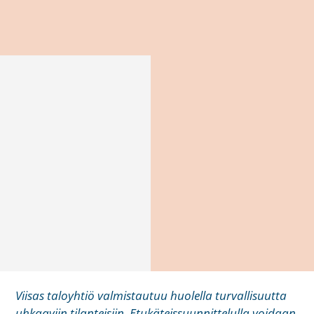
Viisas taloyhtiö valmistautuu huolella turvallisuutta
uhkaaviin tilanteisiin. Etukäteissuunnittelulla voidaan