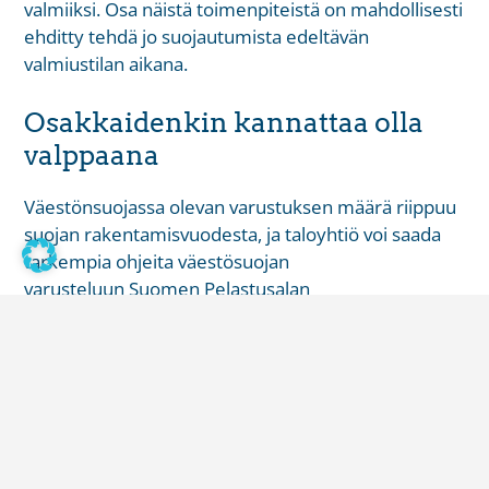
valmiiksi. Osa näistä toimenpiteistä on mahdollisesti
ehditty tehdä jo suojautumista edeltävän
valmiustilan aikana.
Osakkaidenkin kannattaa olla
valppaana
Väestönsuojassa olevan varustuksen määrä riippuu
suojan rakentamisvuodesta, ja taloyhtiö voi saada
tarkempia ohjeita väestösuojan
varusteluun
Suomen Pelastusalan
keskusjärjestön
(SPEK) julkaisemasta väestönsuojan
vuosihuoltopöytäkirjasta. Mikäli taloyhtiö on
epävarma väestönsuojan kokonaisvaltaisesta
asianmukaisuudesta, taloyhtiö voi kääntyä
ammattilaisen puoleen sen tarkistamiseksi, missä
kunnossa tila on. Jos väestönsuojan varustelutaso
tai sen asianmukaisuus herättää huolta asukkaassa,