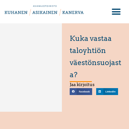
Kuka vastaa
taloyhtiön
väestönsuojast
a?
Jaa kirjoitus
Facebook
LinkedIn