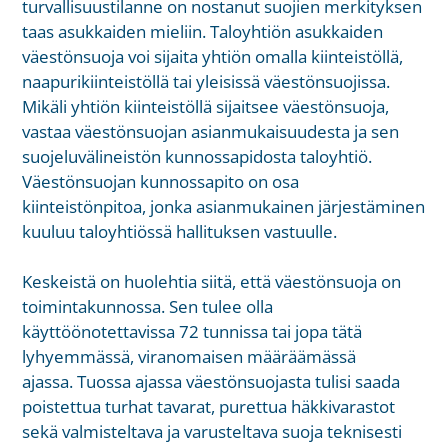
turvallisuustilanne on nostanut suojien merkityksen
taas asukkaiden mieliin. Taloyhtiön asukkaiden
väestönsuoja voi sijaita yhtiön omalla kiinteistöllä,
naapurikiinteistöllä tai yleisissä väestönsuojissa.
Mikäli yhtiön kiinteistöllä sijaitsee väestönsuoja,
vastaa väestönsuojan asianmukaisuudesta ja sen
suojeluvälineistön kunnossapidosta taloyhtiö.
Väestönsuojan kunnossapito on osa
kiinteistönpitoa, jonka asianmukainen järjestäminen
kuuluu taloyhtiössä hallituksen vastuulle.
Keskeistä on huolehtia siitä, että väestönsuoja on
toimintakunnossa. Sen tulee olla
käyttöönotettavissa 72 tunnissa tai jopa tätä
lyhyemmässä, viranomaisen määräämässä
ajassa. Tuossa ajassa väestönsuojasta tulisi saada
poistettua turhat tavarat, purettua häkkivarastot
sekä valmisteltava ja varusteltava suoja teknisesti