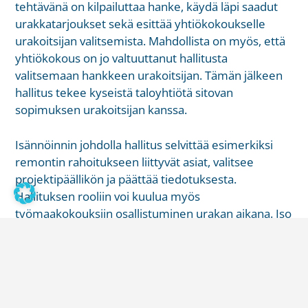
tehtävänä on kilpailuttaa hanke, käydä läpi saadut
urakkatarjoukset sekä esittää yhtiökokoukselle
urakoitsijan valitsemista. Mahdollista on myös, että
yhtiökokous on jo valtuuttanut hallitusta
valitsemaan hankkeen urakoitsijan. Tämän jälkeen
hallitus tekee kyseistä taloyhtiötä sitovan
sopimuksen urakoitsijan kanssa.
Isännöinnin johdolla hallitus selvittää esimerkiksi
remontin rahoitukseen liittyvät asiat, valitsee
projektipäällikön ja päättää tiedotuksesta.
Hallituksen rooliin voi kuulua myös
työmaakokouksiin osallistuminen urakan aikana. Iso
prosessi vaatii paljon päätöksiä, töitä ja sitoutumista.
Kokonaisuutena työhön voi kulua jopa 3–5 vuotta
ennen hankkeen valmistumista.
Onko mielessäsi taloyhtiöelämään liittyvä kysymys?