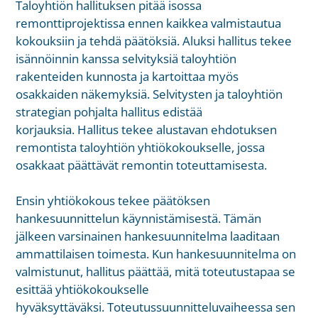
Taloyhtiön hallituksen pitää isossa
remonttiprojektissa ennen kaikkea valmistautua
kokouksiin ja tehdä päätöksiä. Aluksi hallitus tekee
isännöinnin kanssa selvityksiä taloyhtiön
rakenteiden kunnosta ja kartoittaa myös
osakkaiden näkemyksiä. Selvitysten ja taloyhtiön
strategian pohjalta hallitus edistää
korjauksia. Hallitus tekee alustavan ehdotuksen
remontista taloyhtiön yhtiökokoukselle, jossa
osakkaat päättävät remontin toteuttamisesta.
Ensin yhtiökokous tekee päätöksen
hankesuunnittelun käynnistämisestä. Tämän
jälkeen varsinainen hankesuunnitelma laaditaan
ammattilaisen toimesta. Kun hankesuunnitelma on
valmistunut, hallitus päättää, mitä toteutustapaa se
esittää yhtiökokoukselle
hyväksyttäväksi. Toteutussuunnitteluvaiheessa sen