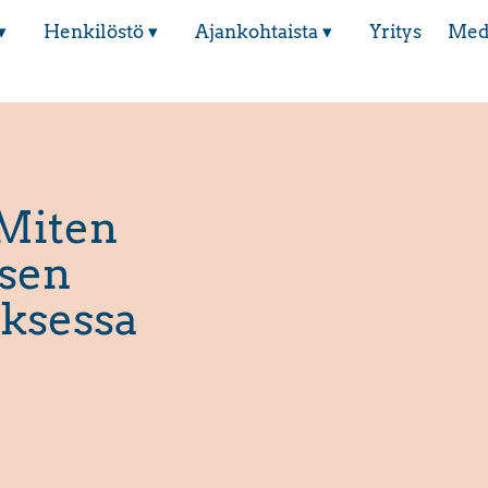
▾
Henkilöstö ▾
Ajankohtaista ▾
Yritys
Med
 Miten
ksen
uksessa