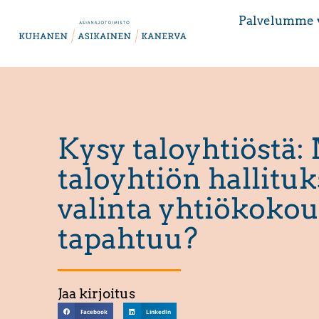
Palvelumme 
Kysy taloyhtiöstä:
taloyhtiön hallitu
valinta yhtiökoko
tapahtuu?
Jaa kirjoitus
Facebook
LinkedIn