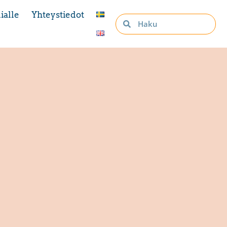
ialle
Yhteystiedot